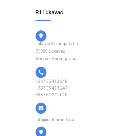
PJ Lukavac
Lukavačkih brigada bb
75300 Lukavac
Bosna i Hercegovina
+387 35 413 248
+387 35 413 247
+387 61 241 010
info@osteomedic.ba