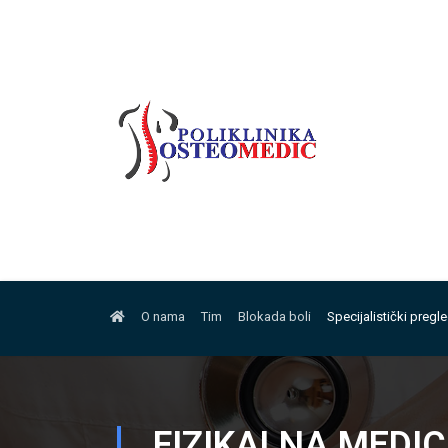
O nama
Tim
Blokada boli
Specijalistički pregl
FIZIKALNA MEDIC