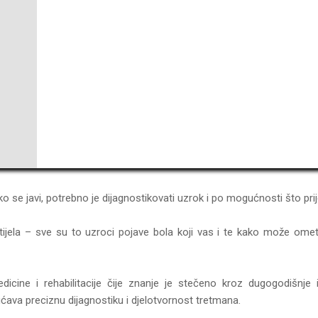
se javi, potrebno je dijagnostikovati uzrok i po mogućnosti što prije
ti tijela – sve su to uzroci pojave bola koji vas i te kako može ome
dicine i rehabilitacije čije znanje je stečeno kroz dugogodišnje i
ćava preciznu dijagnostiku i djelotvornost tretmana.