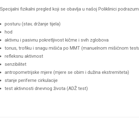
Specijalni fizikalni pregled koji se obavlja u našoj Poliklinici podrazu
posturu (stav, držanje tijela)
hod
aktivnu i pasivnu pokretljivost kičme i svih zglobova
tonus, trofiku i snagu mišića po MMT (manuelnom mišićnom test
refleksnu aktivnost
senzibilitet
antropometrijske mjere (mjere se obim i dužina ekstremiteta)
stanje periferne cirkulacije
test aktivnosti dnevnog života (ADŽ test)