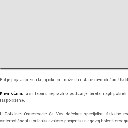
Bol je pojava prema kojoj niko ne može da ostane ravnodušan. Ukoliko 
Kriva kičma
, ravni tabani, nepravilno podizanje tereta, nagli pokre
raspoloženje.
U Poliklinici Osteomedic će Vas dočekati specijalisti fizikalne me
sistematičnost u prilasku svakom pacijentu i njegovoj bolesti omogu