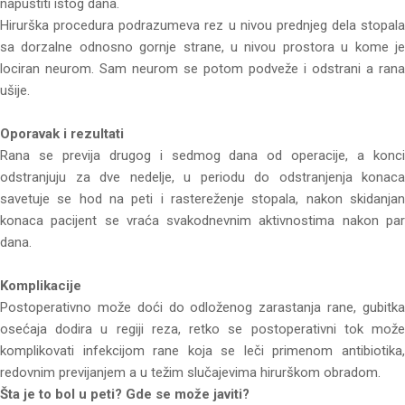
napustiti istog dana.
Hirurška procedura podrazumeva rez u nivou prednjeg dela stopala
sa dorzalne odnosno gornje strane, u nivou prostora u kome je
lociran neurom. Sam neurom se potom podveže i odstrani a rana
ušije.
Oporavak i rezultati
Rana se previja drugog i sedmog dana od operacije, a konci
odstranjuju za dve nedelje, u periodu do odstranjenja konaca
savetuje se hod na peti i rastereženje stopala, nakon skidanjan
konaca pacijent se vraća svakodnevnim aktivnostima nakon par
dana.
Komplikacije
Postoperativno može doći do odloženog zarastanja rane, gubitka
osećaja dodira u regiji reza, retko se postoperativni tok može
komplikovati infekcijom rane koja se leči primenom antibiotika,
redovnim previjanjem a u težim slučajevima hirurškom obradom.
Šta je to bol u peti? Gde se može javiti?