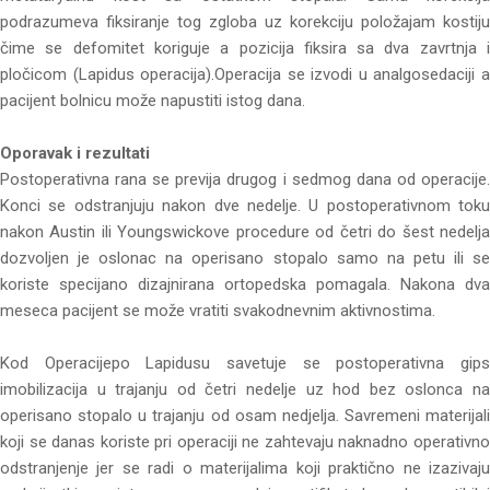
podrazumeva fiksiranje tog zgloba uz korekciju položajam kostiju
čime se defomitet koriguje a pozicija fiksira sa dva zavrtnja i
pločicom (Lapidus operacija).Operacija se izvodi u analgosedaciji a
pacijent bolnicu može napustiti istog dana.
Oporavak i rezultati
Postoperativna rana se previja drugog i sedmog dana od operacije.
Konci se odstranjuju nakon dve nedelje. U postoperativnom toku
nakon Austin ili Youngswickove procedure od četri do šest nedelja
dozvoljen je oslonac na operisano stopalo samo na petu ili se
koriste specijano dizajnirana ortopedska pomagala. Nakona dva
meseca pacijent se može vratiti svakodnevnim aktivnostima.
Kod Operacijepo Lapidusu savetuje se postoperativna gips
imobilizacija u trajanju od četri nedelje uz hod bez oslonca na
operisano stopalo u trajanju od osam nedjelja. Savremeni materijali
koji se danas koriste pri operaciji ne zahtevaju naknadno operativno
odstranjenje jer se radi o materijalima koji praktično ne izazivaju