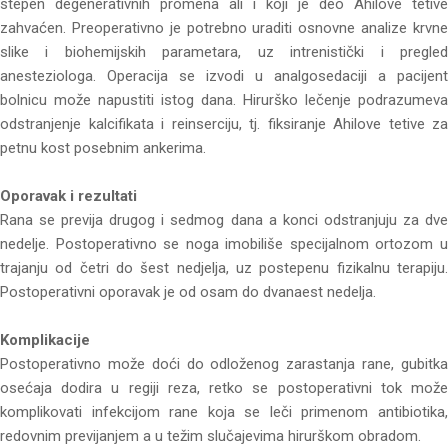
stepen degenerativnih promena ali i koji je deo Ahilove tetive
zahvaćen. Preoperativno je potrebno uraditi osnovne analize krvne
slike i biohemijskih parametara, uz intrenistički i pregled
anesteziologa. Operacija se izvodi u analgosedaciji a pacijent
bolnicu može napustiti istog dana. Hirurško lečenje podrazumeva
odstranjenje kalcifikata i reinserciju, tj. fiksiranje Ahilove tetive za
petnu kost posebnim ankerima.
Oporavak i rezultati
Rana se previja drugog i sedmog dana a konci odstranjuju za dve
nedelje. Postoperativno se noga imobiliše specijalnom ortozom u
trajanju od četri do šest nedjelja, uz postepenu fizikalnu terapiju.
Postoperativni oporavak je od osam do dvanaest nedelja.
Komplikacije
Postoperativno može doći do odloženog zarastanja rane, gubitka
osećaja dodira u regiji reza, retko se postoperativni tok može
komplikovati infekcijom rane koja se leči primenom antibiotika,
redovnim previjanjem a u težim slučajevima hirurškom obradom.