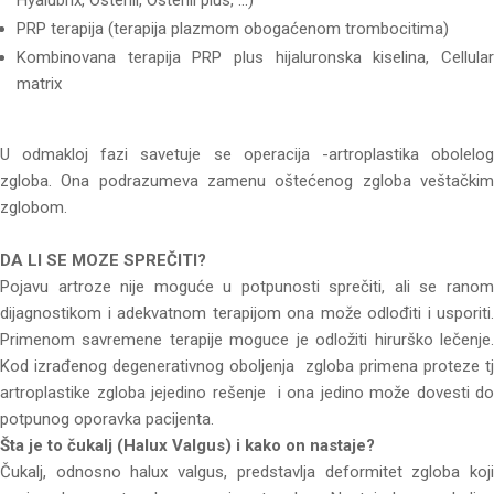
Hyalubrix, Ostenil, Ostenil plus, ...)
PRP terapija (terapija plazmom obogaćenom trombocitima)
Kombinovana terapija PRP plus hijaluronska kiselina, Cellular
matrix
U odmakloj fazi savetuje se operacija -artroplastika obolelog
zgloba. Ona podrazumeva zamenu oštećenog zgloba veštačkim
zglobom.
DA LI SE MOZE SPREČITI?
Pojavu artroze nije moguće u potpunosti sprečiti, ali se ranom
dijagnostikom i adekvatnom terapijom ona može odlođiti i usporiti.
Primenom savremene terapije moguce je odložiti hirurško lečenje.
Kod izrađenog degenerativnog oboljenja zgloba primena proteze tj
artroplastike zgloba jejedino rešenje i ona jedino može dovesti do
potpunog oporavka pacijenta.
Šta je to čukalj (Halux Valgus) i kako on nastaje?
Čukalj, odnosno halux valgus, predstavlja deformitet zgloba koji