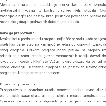
Mortonov neurom je zadebljanje nerva koji prolazi između
metatarzalnih kostiju tj. kostiju prednjeg dela stopala. Ovo
zadebljanje najčežće nastaje nkao posledica povećanog pritiska na
nerv a zbog drugih, pridruženih deformiteta stopala.
Kako ga prepoznati?
Izražen bol u prednjem delu stopala, najčežće pr hodu, kada pacijent
oseti kao da je stao na kamenčić je jedan od osnovnih znakova
ovog oboljenja. Prilikom pregleda bočni pritisak na stopalo uz
pritisak na prostor između glavica metatarzalnih kostiju dovodi do
jakog bola i često „ klika“ što Važem lekaru ukazuje da se radi o
ovom oboljenju. Definitivna dijagnoza se postavljan ultrazvučnim
pregledom ili magnetnom rezonancom.
Priprema i procedura
Preoperativno je potrebno uraditi osnovne analize krvne slike i
biohemijskih parametara, uz intrenistički i pregled anesteziologa.
Operacija se izvodi u analgosedaciji a pacijent bolnicu može