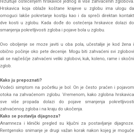
rezultuje oštećenjem hrskavice jednog ili više zahvaćenih zglobova.
Hrskavica koja oblaže koštane krajeve u zglobu ima ulogu da
omoguci lakše pokretanje kostiju kao i da spreči direktan kontakt
dve kosti u zglobu. Kada dođe do ostećenja hrskavice dolazi do
smanjenja pokretljivosti zgloba i pojave bola u zglobu.
Ovo oboljenje se moze javiti u oba pola, učestalije je kod žena i
obično počinje oko pete decenije. Mogu biti zahvaćeni svi zglobovi
ali se najčešćje zahvaćeni veliki zglobovi, kuk, koleno, rame i skočni
zglob.
Kako ju prepoznati?
Vodeći simptom na početku je bol. On je često praćen i pojavom
otoka na zahvaćenom zglobu. Vremenom, kako zglobna hrskavica
sve više propada dolazi do pojave smanjenja pokretljivosti
zahvaćenog zgloba i na kraju do ukočenja.
Kako se postavlja dijagnoza?
Anamneza i klinički pregled su ključni za postavljanje dijagnoze.
Rentgensko snimanje je drugi važan korak nakon kojeg je moguće