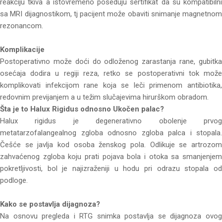
reakciju tkiva a istovremeno poseduju sertifikat da su kompatibilni
sa MRI dijagnostikom, tj pacijent može obaviti snimanje magnetnom
rezonancom.
Komplikacije
Postoperativno može doći do odloženog zarastanja rane, gubitka
osećaja dodira u regiji reza, retko se postoperativni tok može
komplikovati infekcijom rane koja se leči primenom antibiotika,
redovnim previjanjem a u težim slučajevima hirurškom obradom.
Šta je to Halux Rigidus odnosno Ukočen palac?
Halux rigidus je degenerativno obolenje prvog
metatarzofalangealnog zgloba odnosno zgloba palca i stopala.
Češće se javlja kod osoba ženskog pola. Odlikuje se artrozom
zahvaćenog zgloba koju prati pojava bola i otoka sa smanjenjem
pokretljivosti, bol je najizraženiji u hodu pri odrazu stopala od
podloge.
Kako se postavlja dijagnoza?
Na osnovu pregleda i RTG snimka postavlja se dijagnoza ovog