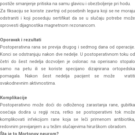
postiže smanjenje pritiska na samu glavicu i obezboljenje pri hodu.
Za fiksaciju se koriste zavrtnji od posebnih legura koji se ne moraju
odstraniti i koji poseduju sertifikat da se u slučaju potrebe može
sprovesti dijagnostika magnetnom rezonancom.
Oporavak i rezultati
Postoperativna rana se previja drugog i sedmog dana od operacije.
Konci se odstranjuju nakon dve nedelje. U postoperativnom toku od
četri do šest nedelja dozvoljen je oslonac na operisano stopalo
samo na petu ili se koriste specijano dizajnirana ortopedska
pomagala. Nakon šest nedelja pacijent se može vratiti
svakodnevnim aktivnostima.
Komplikacije
Postoperativno može doći do odloženog zarastanja rane, gubitka
osećaja dodira u regiji reza, retko se postoperativni tok može
komplikovati infekcijom rane koja se leči primenom antibiotika,
redovnim previjanjem a u težim slučajevima hirurškom obradom.
Šta je to Mortonov neurom?