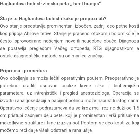
Haglundova bolest-zimska peta „ heel bumps“
Šta je to Haglundova bolest i kako je prepoznati?
Ovo stanje predstavlja prominentan, izbočen, zadnji deo petne kosti
kod pripoja Ahilove tetive. Stanje je praćeno otokom i bolom koje je
često isprovocirano nošenjem nove ili neudobne obuće. Dijagnoza
se postavlja pregledom Vašeg ortopeda, RTG dijagnostikom a
ostale dijagnostičke metode su od manjeg značaja.
Priprema i procedura
Ovo oboljenje se može lečiti operativnim poutem. Preoperativno je
potrebno uraditi osnovne analize krvne slike i biohemijskih
parametara, uz intrenistički i pregled anesteziologa. Operacija se
izvodi u analgosedaciji a pacijent bolnicu može napustiti istog dana.
Operativno lečenje podrazumeva da se kroz mali rez ne duži od 1,5
cm pristupi zadnjem delu pete, koji je prominentan i vrši pritisak na
mekotkivne strukture i time izaziva bol. Poptom se deo kosti za koji
možemo reći da je višak odstrani a rana ušije.