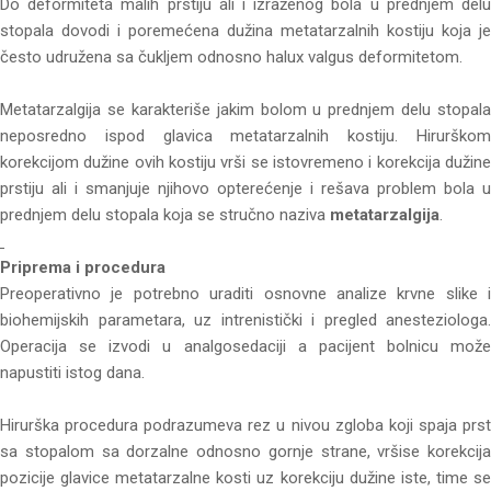
Do deformiteta malih prstiju ali i izraženog bola u prednjem delu
stopala dovodi i poremećena dužina metatarzalnih kostiju koja je
često udružena sa čukljem odnosno halux valgus deformitetom.
Metatarzalgija se karakteriše jakim bolom u prednjem delu stopala
neposredno ispod glavica metatarzalnih kostiju. Hirurškom
korekcijom dužine ovih kostiju vrši se istovremeno i korekcija dužine
prstiju ali i smanjuje njihovo opterećenje i rešava problem bola u
prednjem delu stopala koja se stručno naziva
metatarzalgija
.
Priprema i procedura
Preoperativno je potrebno uraditi osnovne analize krvne slike i
biohemijskih parametara, uz intrenistički i pregled anesteziologa.
Operacija se izvodi u analgosedaciji a pacijent bolnicu može
napustiti istog dana.
Hirurška procedura podrazumeva rez u nivou zgloba koji spaja prst
sa stopalom sa dorzalne odnosno gornje strane, vršise korekcija
pozicije glavice metatarzalne kosti uz korekciju dužine iste, time se