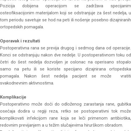
Pozicija dobijena operacijom se zadržava specijanim
osteofiksacijonim materijalom koji se odstranjuje za šest nedelja, u
tom periodu savetuje se hod na peti ili nošenje posebno dizajniranih
ortopedskih pomagala.
Oporavak i rezultati
Postoperativna rana se previja drugog i sedmog dana od operacije.
Konci se odstranjuju nakon dve nedelje. U postoperativnom toku od
četri do šest nedelja dozvoljen je oslonac na operisano stopalo
samo na petu ili se koriste specijano dizajnirana ortopedska
pomagala. Nakon šest nedelja pacijent se može vratiti
svakodnevnim aktivnostima.
Komplikacije
Postoperativno može doći do odloženog zarastanja rane, gubitka
osećaja dodira u regiji reza, retko se postoperativni tok može
komplikovati infekcijom rane koja se leči primenom antibiotika,
redovnim previjanjem a u težim slučajevima hirurškom obradom.