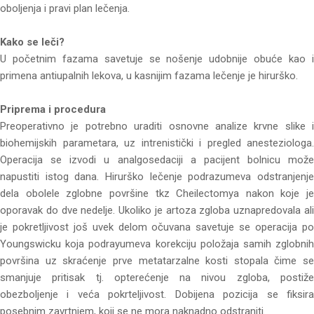
oboljenja i pravi plan lečenja.
Kako se leči?
U početnim fazama savetuje se nošenje udobnije obuće kao i
primena antiupalnih lekova, u kasnijim fazama lečenje je hirurško.
Priprema i procedura
Preoperativno je potrebno uraditi osnovne analize krvne slike i
biohemijskih parametara, uz intrenistički i pregled anesteziologa.
Operacija se izvodi u analgosedaciji a pacijent bolnicu može
napustiti istog dana. Hirurško lečenje podrazumeva odstranjenje
dela obolele zglobne površine tkz Cheilectomya nakon koje je
oporavak do dve nedelje. Ukoliko je artoza zgloba uznapredovala ali
je pokretljivost još uvek delom očuvana savetuje se operacija po
Youngswicku koja podrayumeva korekciju položaja samih zglobnih
površina uz skraćenje prve metatarzalne kosti stopala čime se
smanjuje pritisak tj. opterećenje na nivou zgloba, postiže
obezboljenje i veća pokrteljivost. Dobijena pozicija se fiksira
posebnim zavrtnjem, koji se ne mora naknadno odstraniti.