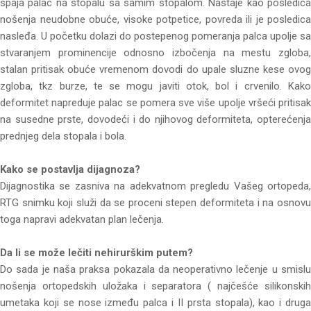
spaja palac na stopalu sa samim stopalom. Nastaje kao posledica
nošenja neudobne obuće, visoke potpetice, povreda ili je posledica
nasleđa. U početku dolazi do postepenog pomeranja palca upolje sa
stvaranjem prominencije odnosno izbočenja na mestu zgloba,
stalan pritisak obuće vremenom dovodi do upale sluzne kese ovog
zgloba, tkz burze, te se mogu javiti otok, bol i crvenilo. Kako
deformitet napreduje palac se pomera sve više upolje vršeći pritisak
na susedne prste, dovodeći i do njihovog deformiteta, opterećenja
prednjeg dela stopala i bola.
Kako se postavlja dijagnoza?
Dijagnostika se zasniva na adekvatnom pregledu Vašeg ortopeda,
RTG snimku koji služi da se proceni stepen deformiteta i na osnovu
toga napravi adekvatan plan lečenja.
Da li se može lečiti nehirurškim putem?
Do sada je naša praksa pokazala da neoperativno lečenje u smislu
nošenja ortopedskih uložaka i separatora ( najčešće silikonskih
umetaka koji se nose između palca i II prsta stopala), kao i druga