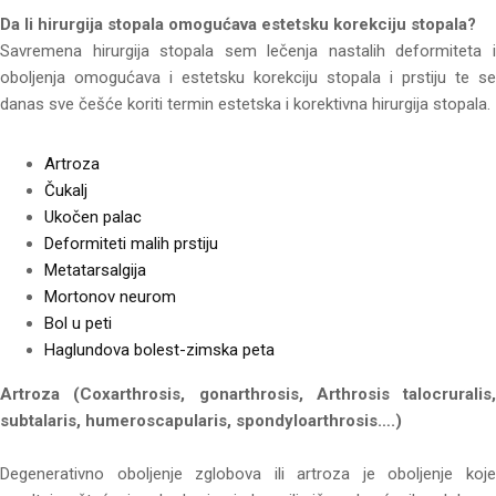
Da li hirurgija stopala omogućava estetsku korekciju stopala?
Savremena hirurgija stopala sem lečenja nastalih deformiteta i
oboljenja omogućava i estetsku korekciju stopala i prstiju te se
danas sve češće koriti termin estetska i korektivna hirurgija stopala.
Artroza
Čukalj
Ukočen palac
Deformiteti malih prstiju
Metatarsalgija
Mortonov neurom
Bol u peti
Haglundova bolest-zimska peta
Artroza (Coxarthrosis, gonarthrosis, Arthrosis talocruralis,
subtalaris, humeroscapularis, spondyloarthrosis….)
Degenerativno oboljenje zglobova ili artroza je oboljenje koje