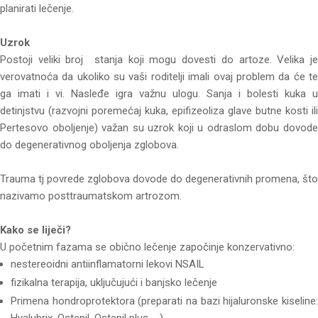
planirati lečenje.
Uzrok
Postoji veliki broj stanja koji mogu dovesti do artoze. Velika je
verovatnoća da ukoliko su vaši roditelji imali ovaj problem da će te
ga imati i vi. Nasleđe igra važnu ulogu. Sanja i bolesti kuka u
detinjstvu (razvojni poremećaj kuka, epifizeoliza glave butne kosti ili
Pertesovo oboljenje) važan su uzrok koji u odraslom dobu dovode
do degenerativnog oboljenja zglobova.
Trauma tj povrede zglobova dovode do degenerativnih promena, što
nazivamo posttraumatskom artrozom.
Kako se liječi?
U početnim fazama se obično lečenje započinje konzervativno:
nestereoidni antiinflamatorni lekovi NSAIL
fizikalna terapija, uključujući i banjsko lečenje
Primena hondroprotektora (preparati na bazi hijaluronske kiseline: