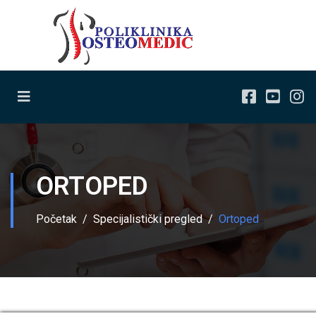
ORTOPED
Početak
Specijalistički pregled
Ortoped