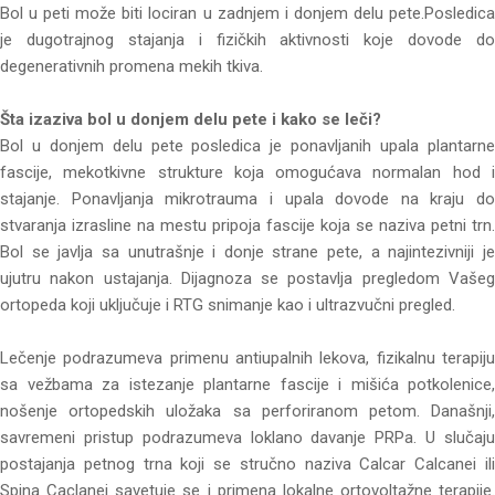
Bol u peti može biti lociran u zadnjem i donjem delu pete.Posledica
je dugotrajnog stajanja i fizičkih aktivnosti koje dovode do
degenerativnih promena mekih tkiva.
Šta izaziva bol u donjem delu pete i kako se leči?
Bol u donjem delu pete posledica je ponavljanih upala plantarne
fascije, mekotkivne strukture koja omogućava normalan hod i
stajanje. Ponavljanja mikrotrauma i upala dovode na kraju do
stvaranja izrasline na mestu pripoja fascije koja se naziva petni trn.
Bol se javlja sa unutrašnje i donje strane pete, a najintezivniji je
ujutru nakon ustajanja. Dijagnoza se postavlja pregledom Vašeg
ortopeda koji uključuje i RTG snimanje kao i ultrazvučni pregled.
Lečenje podrazumeva primenu antiupalnih lekova, fizikalnu terapiju
sa vežbama za istezanje plantarne fascije i mišića potkolenice,
nošenje ortopedskih uložaka sa perforiranom petom. Današnji,
savremeni pristup podrazumeva loklano davanje PRPa. U slučaju
postajanja petnog trna koji se stručno naziva Calcar Calcanei ili
Spina Caclanei savetuje se i primena lokalne ortovoltažne terapije.