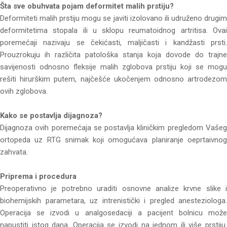
Šta sve obuhvata pojam deformitet malih prstiju?
Deformiteti malih prstiju mogu se javiti izolovano ili udruženo drugim
deformitetima stopala ili u sklopu reumatoidnog artritisa. Ovai
poremećaji nazivaju se čekićasti, maljičasti i kandžasti prsti.
Prouzrokuju ih različita patološka stanja koja dovode do trajne
savijenosti odnosno fleksije malih zglobova prstiju koji se mogu
rešiti hirurškim putem, najčešće ukočenjem odnosno artrodezom
ovih zglobova.
Kako se postavlja dijagnoza?
Dijagnoza ovih poremećaja se postavlja kliničkim pregledom Vašeg
ortopeda uz RTG snimak koji omogućava planiranje oeprtaivnog
zahvata.
Priprema i procedura
Preoperativno je potrebno uraditi osnovne analize krvne slike i
biohemijskih parametara, uz intrenistički i pregled anesteziologa.
Operacija se izvodi u analgosedaciji a pacijent bolnicu može
napustiti istog dana. Operacija se izvodi na jednom ili više prstiju.