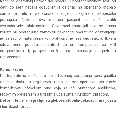
Konci se odstranjuju nakon dve nedelje. U postoperativnom toku od
četri do šest nedelja dozvoljen je oslonac na operisano stopalo
samo na petu ili se koriste specijano dizajnirana ortopedska
pomagala. Nakona dva meseca pacijent se može vratiti
svakodnevnim aktivnostima. Savremeni materijali koji se danas
koriste pri operaciji ne zahtevaju naknadno operativno odstranjenje
jer se radi o materijalima koji praktično ne izazivaju reakciju tkiva a
istovremeno poseduju sertifikat da su kompatibilni sa MRI
dijagnostikom, tj pacijent može obaviti snimanje magnetnom
rezonancom.
Komplikacije
Postoperativno može doći do odloženog zarastanja rane, gubitka
osećaja dodira u regiji reza, retko se postoperativni tok može
komplikovati infekcijom rane koja se leči primenom antibiotika,
redovnim previjanjem a u težim slučajevima hirurškom obradom.
Deformiteti malih prstiju i zglobova stopala-čekićasti, maljičasti
i kandžasti prsti.