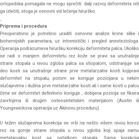
ortopedska pomagala ne mogu sprečiti dalji razvoj deformiteta niti
ga izlečiti, stoga je osnovni vid lečenja hirurško.
Priprema i procedura
Preoperativno je potrebno uraditi osnovne analize krvne slike i
biohemijskih parametara, uz intrenistički i pregled anesteziologa.
Operacija podrazumeva hiruršku korekciju deformiteta palca. Ukoliko
se radi o manjem deformitetu rez kože se pravi sa unutrašnje
strane stopala u nivou zgloba palca sa stiopalom, odstranjuje se
deo kosti sa unutrašnje strane prve metatarzalne kosti kojipravi
deformitet na stopalu, potom se koriguje pozicijana u nekim
slučajevima i dužina prve metatarzalne kosti ali i same kosti u palcu
čime se deformitet definitivno koriguje , dobijena pozicija se fiksira
zavrtnjima ili drugim osteosintetskim materijalom (Austin ili
Youngswickova operacija uz Akinovu proceduru).
U težim slučajevima korekcija se vrši na nešto višem nivou koroz
rez sa gornje strane stopala u nivou ygloba koji spaja samu
metataryalnu kost sa ostatkom stopala. Sama korekcija