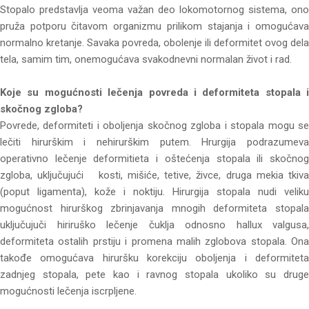
Stopalo predstavlja veoma važan deo lokomotornog sistema, ono
pruža potporu čitavom organizmu prilikom stajanja i omogućava
normalno kretanje. Savaka povreda, obolenje ili deformitet ovog dela
tela, samim tim, onemogućava svakodnevni normalan život i rad.
Koje su mogućnosti lečenja povreda i deformiteta stopala i
skočnog zgloba?
Povrede, deformiteti i oboljenja skočnog zgloba i stopala mogu se
lečiti hirurškim i nehirurškim putem. Hrurgija podrazumeva
operativno lečenje deformitieta i oštećenja stopala ili skočnog
zgloba, uključujući kosti, mišiće, tetive, živce, druga mekia tkiva
(poput ligamenta), kože i noktiju. Hirurgija stopala nudi veliku
mogućnost hirurškog zbrinjavanja mnogih deformiteta stopala
uključujuči hiriruško lečenje čuklja odnosno hallux valgusa,
deformiteta ostalih prstiju i promena malih zglobova stopala. Ona
takođe omogućava hiruršku korekciju oboljenja i deformiteta
zadnjeg stopala, pete kao i ravnog stopala ukoliko su druge
mogućnosti lečenja iscrpljene.