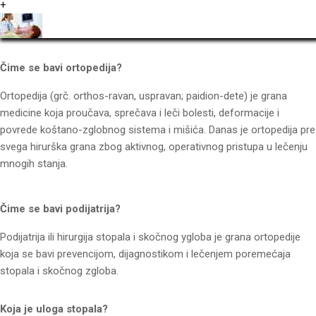
+
Čime se bavi ortopedija?
Ortopedija (grč. orthos-ravan, uspravan; paidion-dete) je grana
medicine koja proučava, sprečava i leči bolesti, deformacije i
povrede koštano-zglobnog sistema i mišića. Danas je ortopedija pre
svega hirurška grana zbog aktivnog, operativnog pristupa u lečenju
mnogih stanja.
Čime se bavi podijatrija?
Podijatrija ili hirurgija stopala i skočnog ygloba je grana ortopedije
koja se bavi prevencijom, dijagnostikom i lečenjem poremećaja
stopala i skočnog zgloba.
Koja je uloga stopala?