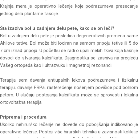
Krajnja mera je operativno lečenje koje podrazumeva presecanje
jednog dela plantarne fascije.
Šta izaziva bol u zadnjem delu pete, kako se on leči?
Bol u zadnjem delu pete je posledica degenerativnih promena same
Ahilove tetive. Bol može biti lociran na samom pripoju tetive ili 5 do
7 cm iznad pripoja. U početku se radi o upali mekih tkiva koja kasnije
dovodi do stvaranja kalcifikata. Dijagnostika se zasniva na pregledu
Vašeg ortopeda kao i ultrazvuku i magnetnoj rezonanci.
Terapija sem davanja antiupalnih lekova podrazumeva i fizikalnu
terapiju, davanje PRPa, rasterećenje nošenjem povišice pod bolnom
petom. U slučaju postojanja kalcifikata može se sprovesti i lokalna
ortovoltažna terapija.
Priprema i procedura
Ukoliko nehirurško lečenje ne dovede do poboljšanja indikovano je
operativno lečenje. Postoji više hirurških tehnika u zavisnosti koliki je