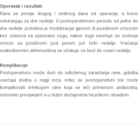
Oporavak i rezultati
Rana se previja drugog i sedmog dana od operacije, a konci
odstranjuju za dve nedelje. U postoperativnom periodu od jedne do
dve nedelje potrebna je imobilizacija gipsom ili posebnom ortozom
bez oslonca na operisanu nogu, nakon toga savetuje se nošenje
ortoze sa povišicom pod petom još četri nedelje. Vraćanje
svakodnevnim aktivnostima se očekuje za šest do osam nedelja.
Komplikacije
Postoperativno može doći do odloženog zarastanja rane, gubitka
osećaja dodira u regiji reza, retko se postoperativni tok može
komplikovati infekcijom rane koja se leči primenom antibiotika,
redovnim previjanjem a u težim slučajevima hirurškom obradom.