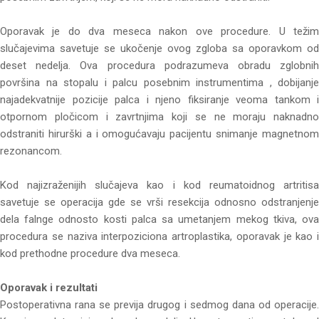
Oporavak je do dva meseca nakon ove procedure. U težim
slučajevima savetuje se ukočenje ovog zgloba sa oporavkom od
deset nedelja. Ova procedura podrazumeva obradu zglobnih
površina na stopalu i palcu posebnim instrumentima , dobijanje
najadekvatnije pozicije palca i njeno fiksiranje veoma tankom i
otpornom pločicom i zavrtnjima koji se ne moraju naknadno
odstraniti hirurški a i omogućavaju pacijentu snimanje magnetnom
rezonancom.
Kod najizraženijih slučajeva kao i kod reumatoidnog artritisa
savetuje se operacija gde se vrši resekcija odnosno odstranjenje
dela falnge odnosto kosti palca sa umetanjem mekog tkiva, ova
procedura se naziva interpoziciona artroplastika, oporavak je kao i
kod prethodne procedure dva meseca.
Oporavak i rezultati
Postoperativna rana se previja drugog i sedmog dana od operacije.