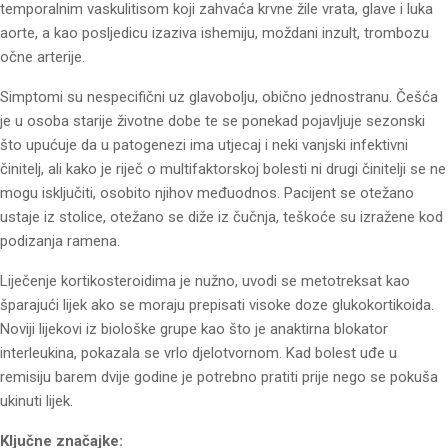
temporalnim vaskulitisom koji zahvaća krvne žile vrata, glave i luka
aorte, a kao posljedicu izaziva ishemiju, moždani inzult, trombozu
očne arterije.
Simptomi su nespecifični uz glavobolju, obično jednostranu. Češća
je u osoba starije životne dobe te se ponekad pojavljuje sezonski
što upućuje da u patogenezi ima utjecaj i neki vanjski infektivni
činitelj, ali kako je riječ o multifaktorskoj bolesti ni drugi činitelji se ne
mogu isključiti, osobito njihov međuodnos. Pacijent se otežano
ustaje iz stolice, otežano se diže iz čučnja, teškoće su izražene kod
podizanja ramena.
Liječenje kortikosteroidima je nužno, uvodi se metotreksat kao
šparajući lijek ako se moraju prepisati visoke doze glukokortikoida.
Noviji lijekovi iz biološke grupe kao što je anaktirna blokator
interleukina, pokazala se vrlo djelotvornom. Kad bolest uđe u
remisiju barem dvije godine je potrebno pratiti prije nego se pokuša
ukinuti lijek.
Ključne značajke: