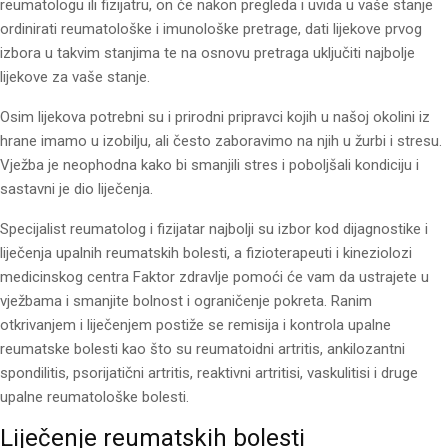
reumatologu ili fizijatru, on će nakon pregleda i uvida u vaše stanje
ordinirati reumatološke i imunološke pretrage, dati lijekove prvog
izbora u takvim stanjima te na osnovu pretraga uključiti najbolje
lijekove za vaše stanje.
Osim lijekova potrebni su i prirodni pripravci kojih u našoj okolini iz
hrane imamo u izobilju, ali često zaboravimo na njih u žurbi i stresu.
Vježba je neophodna kako bi smanjili stres i poboljšali kondiciju i
sastavni je dio liječenja.
Specijalist reumatolog i fizijatar najbolji su izbor kod dijagnostike i
liječenja upalnih reumatskih bolesti, a fizioterapeuti i kineziolozi
medicinskog centra Faktor zdravlje pomoći će vam da ustrajete u
vježbama i smanjite bolnost i ograničenje pokreta. Ranim
otkrivanjem i liječenjem postiže se remisija i kontrola upalne
reumatske bolesti kao što su reumatoidni artritis, ankilozantni
spondilitis, psorijatični artritis, reaktivni artritisi, vaskulitisi i druge
upalne reumatološke bolesti.
Liječenje reumatskih bolesti