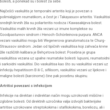
bolesti, a ponekad su i bolest za sebe.
Najčešći vaskulitis je temporalni arteritis koji je povezan s
polimialgijom reumatikom, a čest je i Takayasuov arteritis. Vaskulitisi
srednjih krvnih žila su poliarteritis nodoza i Kawasakijeva bolest.
Vaskulitisi malih krvnih žila vezani uz imune komplekse su
Goodpastureov sindrom i Henoch-Schönleinova purpura. ANCA
vezani vaskulitisi mogu biti Wegenerova granulomatoza te Churg-
Straussov sindrom. Jedan od tipičnih vaskulitisa koji zahvaća krvne
žile različitih kalibara je Behçetova bolest. Posebna je grupa
vaskulitisa vezana uz upalne reumatske bolesti: lupusni, reumatoidni
i sarkoidni vaskulitisi. Dio vaskulitisa kao što su vaskulitisi vezani uz
infekciju hepatitisom B ili C, sifilisom, vaskulitisi vezani uz lijekove i
maligne bolesti (karcinome) čine pak posebnu skupinu.
Artritisi povezani s infekcijom
Infekcije na direktan i indirektan način mogu uzrokovati mišićne i
zglobne bolesti. Od direktnih uzročnika valja izdvojiti bakterijske
artritise uzrokovane streptokokima i stafilokokima, boreliozu, ali i