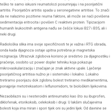
teško te samo iskusni reumatolozi posumnjaju i na psorijatični
artritis. Psorijatični artritis spada u seronegativne artritise. To znači
da ne nalazimo pozitivne reuma faktore, ali može se naći povišena
sedimentacija eritrocita i povišen C reaktivni protein. Tipizacijom
humanih leukocitnih antigena nađu se češće lokusi B27 i B35, ali i
neki drugi.
Radiološka slika ima svoje specifičnosti te je važna i RTG obrada,
onda kada dijagnoza ostaje upitna potrebna je magnetska
rezignacija. Ultrazvuk zglobova korisno je sredstvo za dijagnostiku i
praćenje, osobito uz power dopler tehniku koja pokazuje
mikrovaskularizaciju i značajan je znak aktivne upale. Liječenje
psorijatičnog artritisa nužno je i sistemsko i lokalno. Lokalno
tretiramo psorijazu dok zglobnu bolest tretiramo medikamentima,
ponajprije metotreksatom i leflunomidom, te biološkim lijekovima.
Nezaobilazni su i nesteroidni antireumatici kao što su ibuprofen,
diklofenak, etorikoksib, celekoksib i drugi. U lakšim slučajevima
bolesti koja ima miran i spori tijek oni su jedini lijek. Od davnine se