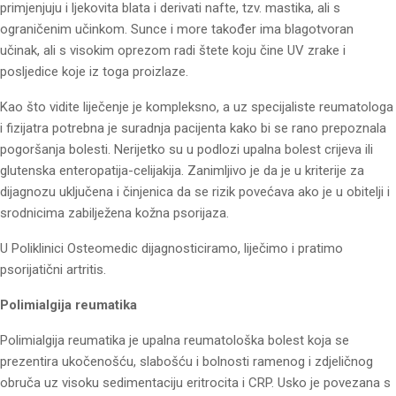
primjenjuju i ljekovita blata i derivati nafte, tzv. mastika, ali s
ograničenim učinkom. Sunce i more također ima blagotvoran
učinak, ali s visokim oprezom radi štete koju čine UV zrake i
posljedice koje iz toga proizlaze.
Kao što vidite liječenje je kompleksno, a uz specijaliste reumatologa
i fizijatra potrebna je suradnja pacijenta kako bi se rano prepoznala
pogoršanja bolesti. Nerijetko su u podlozi upalna bolest crijeva ili
glutenska enteropatija-celijakija. Zanimljivo je da je u kriterije za
dijagnozu uključena i činjenica da se rizik povećava ako je u obitelji i
srodnicima zabilježena kožna psorijaza.
U Poliklinici Osteomedic dijagnosticiramo, liječimo i pratimo
psorijatični artritis.
Polimialgija reumatika
Polimialgija reumatika je upalna reumatološka bolest koja se
prezentira ukočenošću, slabošću i bolnosti ramenog i zdjeličnog
obruča uz visoku sedimentaciju eritrocita i CRP. Usko je povezana s