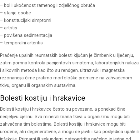
– bol i ukočenost ramenog i zdjeličnog obruča
– starije osobe
– konstitucijski simptomi
– artritis
– povišena sedimentacija
– temporalni arteritis
Praćenje upalnih reumatskih bolesti ključan je čimbenik u liječenju,
zatim pomna kontrola pacijentovih simptoma, laboratorijskih nalaza
i slikovnih metoda kao što su rendgen, ultrazvuk i magnetska
rezonancija čime pratimo morfološke promjene na zahvaćenom
tkivu, organu ili organskim sustavima.
Bolesti kostiju i hrskavice
Bolesti kostiju i hrskavice često su povezane, a ponekad čine
nedjeljivu cjelinu. Sva mineralizirana tkiva u organizmu mogu biti
zahvaćena tim bolestima. Bolesti kostiju i hrskavice mogu biti
urođene, ali i degenerativne, a mogu se javiti i kao posljedica upale ili
infekcije. Primarni ili sekundarni osteoartritis načelno je jedna od