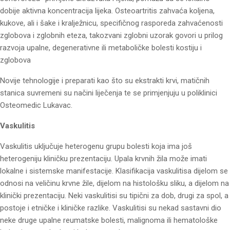
dobije aktivna koncentracija lijeka. Osteoartritis zahvaća koljena,
kukove, ali i šake i kralježnicu, specifičnog rasporeda zahvaćenosti
zglobova i zglobnih eteza, takozvani zglobni uzorak govori u prilog
razvoja upalne, degenerativne ili metaboličke bolesti kostiju i
zglobova
Novije tehnologije i preparati kao što su ekstrakti krvi, matičnih
stanica suvremeni su načini liječenja te se primjenjuju u poliklinici
Osteomedic Lukavac.
Vaskulitis
Vaskulitis uključuje heterogenu grupu bolesti koja ima još
heterogeniju kliničku prezentaciju. Upala krvnih žila može imati
lokalne i sistemske manifestacije. Klasifikacija vaskulitisa dijelom se
odnosi na veličinu krvne žile, dijelom na histološku sliku, a dijelom na
klinički prezentaciju. Neki vaskulitisi su tipični za dob, drugi za spol, a
postoje i etničke i kliničke razlike. Vaskulitisi su nekad sastavni dio
neke druge upalne reumatske bolesti, malignoma ili hematološke