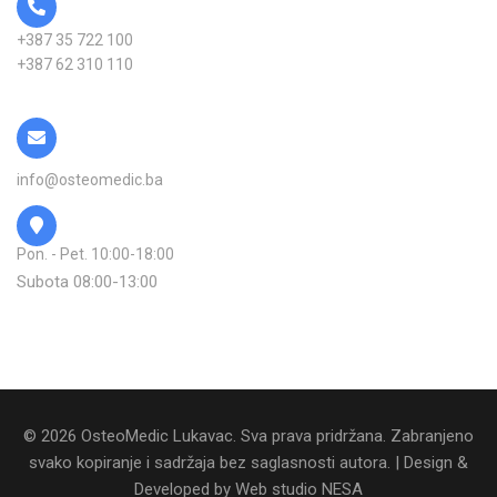
+387 35 722 100
+387 62 310 110
info@osteomedic.ba
Pon. - Pet. 10:00-18:00
Subota 08:00-13:00
© 2026 OsteoMedic Lukavac. Sva prava pridržana. Zabranjeno
svako kopiranje i sadržaja bez saglasnosti autora. | Design &
Developed by
Web studio NESA