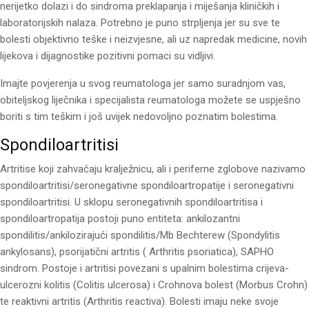
nerijetko dolazi i do sindroma preklapanja i miješanja kliničkih i
laboratorijskih nalaza. Potrebno je puno strpljenja jer su sve te
bolesti objektivno teške i neizvjesne, ali uz napredak medicine, novih
lijekova i dijagnostike pozitivni pomaci su vidljivi.
Imajte povjerenja u svog reumatologa jer samo suradnjom vas,
obiteljskog liječnika i specijalista reumatologa možete se uspješno
boriti s tim teškim i još uvijek nedovoljno poznatim bolestima.
Spondiloartritisi
Artritise koji zahvaćaju kralježnicu, ali i periferne zglobove nazivamo
spondiloartritisi/seronegativne spondiloartropatije i seronegativni
spondiloartritisi. U sklopu seronegativnih spondiloartritisa i
spondiloartropatija postoji puno entiteta: ankilozantni
spondilitis/ankilozirajući spondilitis/Mb Bechterew (Spondylitis
ankylosans), psorijatični artritis ( Arthritis psoriatica), SAPHO
sindrom. Postoje i artritisi povezani s upalnim bolestima crijeva-
ulcerozni kolitis (Colitis ulcerosa) i Crohnova bolest (Morbus Crohn)
te reaktivni artritis (Arthritis reactiva). Bolesti imaju neke svoje