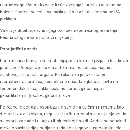
reumatologa. Reumatolog je liječnik koji liječi artritis i autoimune
bolesti. Postoje bolesti koje nalikuju RA i bolesti s kojima se RA
preklapa.
Važno je dobiti ispravnu dijagnozu bez nepotrebnog testiranja.
Reumatolog će vam pomoći u liječenju.
Psorijatični artritis
Psorijatični artritis je vrlo česta dijagnoza koja se javlja s i bez kožne
psorijaze. Psorijaza je kožna autoimuna bolest koja napada
zglobove, ali i ostale organe. Klinička slika je različita od
reumatoidnog artritisa, asimetrično napada zglobove, javlja se
fenomen daktilitisa, dakle upala ne samo zgloba nego i
periartikularnih (okolo-zglobnih) tkiva.
Potrebno je potražiti psorijazu ne samo na tipičnim mjestima kao
što su laktovi i koljena, nego i u vlasištu, stopalima, a nije rijetko da
se psorijaza nađe i u pupku ili glutealnoj brazdi. Artritis se ponekad
može pojaviti i prije psorijaze, tada se dijagnoza uspostavlja vrlo