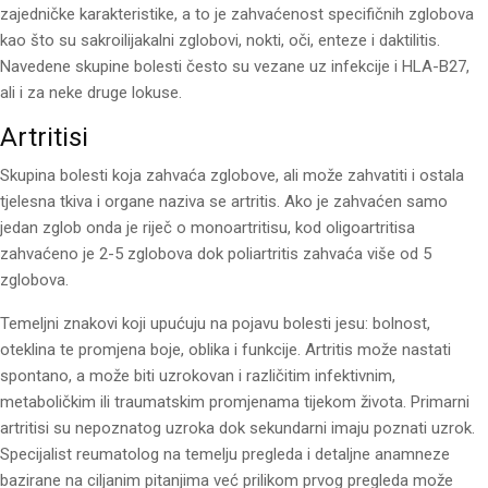
zajedničke karakteristike, a to je zahvaćenost specifičnih zglobova
kao što su sakroilijakalni zglobovi, nokti, oči, enteze i daktilitis.
Navedene skupine bolesti često su vezane uz infekcije i HLA-B27,
ali i za neke druge lokuse.
Artritisi
Skupina bolesti koja zahvaća zglobove, ali može zahvatiti i ostala
tjelesna tkiva i organe naziva se artritis. Ako je zahvaćen samo
jedan zglob onda je riječ o monoartritisu, kod oligoartritisa
zahvaćeno je 2-5 zglobova dok poliartritis zahvaća više od 5
zglobova.
Temeljni znakovi koji upućuju na pojavu bolesti jesu: bolnost,
oteklina te promjena boje, oblika i funkcije. Artritis može nastati
spontano, a može biti uzrokovan i različitim infektivnim,
metaboličkim ili traumatskim promjenama tijekom života. Primarni
artritisi su nepoznatog uzroka dok sekundarni imaju poznati uzrok.
Specijalist reumatolog na temelju pregleda i detaljne anamneze
bazirane na ciljanim pitanjima već prilikom prvog pregleda može