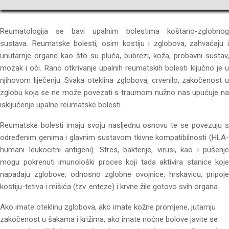
Reumatologija se bavi upalnim bolestima koštano-zglobnog
sustava. Reumatske bolesti, osim kostiju i zglobova, zahvaćaju i
unutarnje organe kao što su pluća, bubrezi, koža, probavni sustav,
mozak i oči. Rano otkrivanje upalnih reumatskih bolesti ključno je u
njihovom liječenju. Svaka oteklina zglobova, crvenilo, zakočenost u
zglobu koja se ne može povezati s traumom nužno nas upućuje na
isključenje upalne reumatske bolesti.
Reumatske bolesti imaju svoju nasljednu osnovu te se povezuju s
određenim genima i glavnim sustavom tkivne kompatibilnosti (HLA-
humani leukocitni antigeni). Stres, bakterije, virusi, kao i pušenje
mogu pokrenuti imunološki proces koji tada aktivira stanice koje
napadaju zglobove, odnosno zglobne ovojnice, hrskavicu, pripoje
kostiju-tetiva i mišića (tzv. enteze) i krvne žile gotovo svih organa.
Ako imate oteklinu zglobova, ako imate kožne promjene, jutarnju
zakočenost u šakama i križima, ako imate noćne bolove javite se