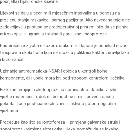
podrijetla) hijaluronske kiseline.
Lijekovi se daju u tjednim ili mjesečnim intervalima u odnosu na
procjenu stanja hrskavice i samog pacijenta. Ako navedene mjere ne
zadovoljavaju pristupa se predoperativnoj pripremi bilo da se planira
artroskopija ili ugradnja totalne ili parcijalne endoproteze.
Rasterećenje zgloba ortozom, štakom ili štapom je ponekad nužno,
te ispravna škola hoda koja se može u poliklinici Faktor zdravlje lako
i brzo naučiti.
Uzimanje antireumatioka-NSAR i opioida u kontroli bolne
komponente, ali i upale mora biti pod strogom kontrolom liječnika.
Fizikalne terapije u akutnoj fazi su dominantno statičke vježbe i
vježbe rasterećenja, dok se bolnost ne smiri i poveća opseg
pokreta. Tada pristupamo aktivnim ili aktivno potpomognutim
vježbama.
Procedure kao što su iontoforeza – primjena galvanske struje i
sonoforeza -primjene ultrazvuka i lijeka, pomažu da se lokalno