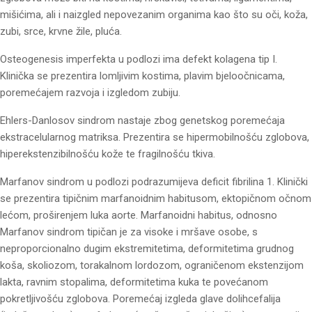
mišićima, ali i naizgled nepovezanim organima kao što su oči, koža,
zubi, srce, krvne žile, pluća.
Osteogenesis imperfekta u podlozi ima defekt kolagena tip I.
Klinička se prezentira lomljivim kostima, plavim bjeloočnicama,
poremećajem razvoja i izgledom zubiju.
Ehlers-Danlosov sindrom nastaje zbog genetskog poremećaja
ekstracelularnog matriksa. Prezentira se hipermobilnošću zglobova,
hiperekstenzibilnošću kože te fragilnošću tkiva.
Marfanov sindrom u podlozi podrazumijeva deficit fibrilina 1. Klinički
se prezentira tipičnim marfanoidnim habitusom, ektopičnom očnom
lećom, proširenjem luka aorte. Marfanoidni habitus, odnosno
Marfanov sindrom tipičan je za visoke i mršave osobe, s
neproporcionalno dugim ekstremitetima, deformitetima grudnog
koša, skoliozom, torakalnom lordozom, ograničenom ekstenzijom
lakta, ravnim stopalima, deformitetima kuka te povećanom
pokretljivošću zglobova. Poremećaj izgleda glave dolihcefalija