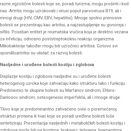
razne egzotične bolesti koje se, poradi turizma, mogu proširiti i kod
nas. Artritis mogu uzrokovati i virusi poput parvovirusa B19, ali i
mnogi drugi (HIV, CMV, EBV, hepatitisi). Mnoge spolno prenosive
bolesti se prezentiraju kao artritisi, a najzastupljenije su gonoreja i
sifilis. Poseban entitet je reumatska vrućica koja je direktno vezana
za infekciju, odnosno poststreptokoknu reakciju organizma.
Mikobakterije također mogu biti uzročnici artritisa. Gotovo svi
spondiloartritisi su okidač za razvoj bolesti.
Nasljedne i urođene bolesti kostiju i zglobova
Displazije kostiju i zglobova nasljedne su i urođene bolesti
heterogenog uzroka koje zahvaćaju kako strukturu tako i funkciju.
Predstavnici te skupine bolesti su Marfanov sindrom, Ehlers-
Danlosov sindrom, osteogenesis imperfekta, ali i mnoge druge.
Tkivo koje je predominantno zahvaćeno ovisi o poremećenoj
strukturi proteina ili tvari koje se poradi uređene bolesti loše
sintetiziraju. Prezentacija nasljednih i metaboličkih bolesti kostiju i
zglobova može biti na kostima, hrskavici, tetivama, ligamentima,