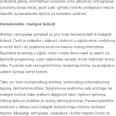
(izdužena glava), enoftalmus (uvučene očne jabučice), retrognacija
(uvučena donja vilica), gusti zubi i gotsko (visoko podignuto) nepce
također su karakterike tipične za navedeni sindrom.
Hematološke i maligne bolesti
Artritisi i artropatije ponekad su prvi znak hematoloških ili malignih
bolesti. Česti je indikator i slabost i bolnost u zglobovima i mišićima,
a može doći i do prijeloma kosti na traumu niskog intenziteta.
Spontana krvarenja u zglob, mišić i meka tkiva uvijek su alarm za
liječnički pregled koji, osim radiološke obrade, može indicirati i krvnu
sliku. Povećan rizik razvoja limfoma i leukemija česta su posljedica
uslijed razvoja same bolesti.
Tako se i kod reumatoidnog artritisa, sistemskog eritematoznog
lupusa, dermatomiozitisa i Sjogreniova sindroma rade pretrage na
maligne bolesti, kako prilikom dijagnoze tako i tijekom liječenja.
Utjecaj lijekova dodatan je razlog takvog praćenja. Paraneoplastični
sindromi u sklopu niza malignih bolesti imaju mišićno-koštane
tegobe. Miopatije, artropatije, vaskularne i kožne tegobe često se