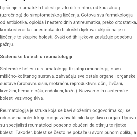
Liječenje reumatskih bolesti je vrlo diferentno; od kauzalnog
(uzročnog) do simptomatskog liječenja. Gotova sva farmakologija,
od antibiotika, opioida i nesteroidnih antireumatika, preko citostatika,
kortikosteroida i anestetika do bioloških lijekova, uključena je u
liječenje te skupine bolesti. Svaki od tih lijekova zaslužuje posebnu
pažnju.
Sistemske bolesti u reumatologiji
Sistemske bolesti u reumatologiji, fizijatriji i imunologiji, osim
mišićno-koštanog sustava, zahvaćaju sve ostale organe i organske
sustave (probavni, dišni, mokraćni, reproduktivni, očni, živčani,
krvožilni, hematološki, endokrini, kožni). Nazivamo ih i sistemske
bolesti vezivnog tkiva.
Reumatologija je struka koja se bavi složenim odgovorima koji se
odnose na bolesti koje mogu zahvatiti bilo koje tkivo i organ. Upravo
su specijalisti reumatolozi posebno obučeni da otkriju te rijetke
bolesti. Također, bolest se često ne pokaže u svom punom obliku, a