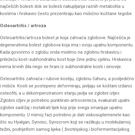
najčešćih bolesti dok se bolesti nakupljanja raznih metabolita u
kostima i hrskavici često prezentiraju kao mišićno-koštane tegobe.
Osteoartritis / artroza
Osteoartritis/artroza bolest je koja zahvaća zglobove. Najčešća je
degenerativna bolest zglobova koja ima i svoju upalnu komponentu.
Kada govorimo o zglobu onda mislimo na zglobnu hrskavicu i
priležeću kost-subhondralnu kost koje čine jednu cjelinu. Hrskavica
nema krvnih žila nego se hrani iz subhondralne kosti i sinovije.
Osteoartritis zahvaća i rubove kostiju, zglobnu čahuru, a posljedično
i mišiće. Kosti se postepeno deformiraju, javljaju se koštani izdanci
osteofiti, a u dekompenziranom stanju javlja se zglobni izljev.
Zglobni izljev je potrebno punktirati-artrocenteza, evakuirati upalni
zglobni sadržaj i instalirati lijek koji prije svega smanjuje upalnu
komponentu. U mirnoj fazi potrebno je dati viskosuplemenete kao
što su Hyalgan, Synvisc, Synocrom koji se razlikuju u molekularnoj
težini, podrijetlom samog lijeka ( životinjskog i biofermentacijskog