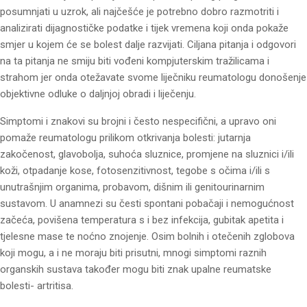
posumnjati u uzrok, ali najčešće je potrebno dobro razmotriti i
analizirati dijagnostičke podatke i tijek vremena koji onda pokaže
smjer u kojem će se bolest dalje razvijati. Ciljana pitanja i odgovori
na ta pitanja ne smiju biti vođeni kompjuterskim tražilicama i
strahom jer onda otežavate svome liječniku reumatologu donošenje
objektivne odluke o daljnjoj obradi i liječenju.
Simptomi i znakovi su brojni i često nespecifični, a upravo oni
pomaže reumatologu prilikom otkrivanja bolesti: jutarnja
zakočenost, glavobolja, suhoća sluznice, promjene na sluznici i/ili
koži, otpadanje kose, fotosenzitivnost, tegobe s očima i/ili s
unutrašnjim organima, probavom, dišnim ili genitourinarnim
sustavom. U anamnezi su česti spontani pobačaji i nemogućnost
začeća, povišena temperatura s i bez infekcija, gubitak apetita i
tjelesne mase te noćno znojenje. Osim bolnih i otečenih zglobova
koji mogu, a i ne moraju biti prisutni, mnogi simptomi raznih
organskih sustava također mogu biti znak upalne reumatske
bolesti- artritisa.