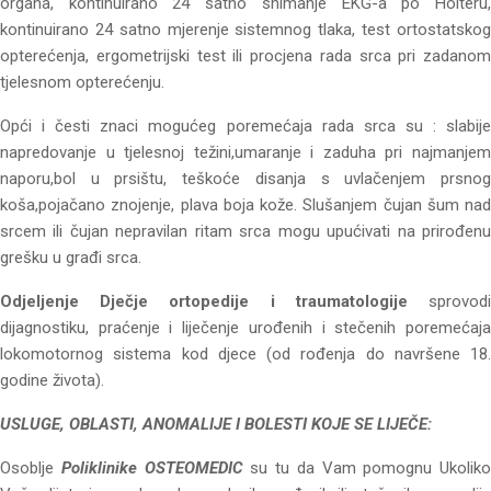
organa, kontinuirano 24 satno snimanje EKG-a po Holteru,
kontinuirano 24 satno mjerenje sistemnog tlaka, test ortostatskog
opterećenja, ergometrijski test ili procjena rada srca pri zadanom
tjelesnom opterećenju.
Opći i česti znaci mogućeg poremećaja rada srca su : slabije
napredovanje u tjelesnoj težini,umaranje i zaduha pri najmanjem
naporu,bol u prsištu, teškoće disanja s uvlačenjem prsnog
koša,pojačano znojenje, plava boja kože. Slušanjem čujan šum nad
srcem ili čujan nepravilan ritam srca mogu upućivati na prirođenu
grešku u građi srca.
Odjeljenje Dječje ortopedije i traumatologije
sprovodi
dijagnostiku, praćenje i liječenje urođenih i stečenih poremećaja
lokomotornog sistema kod djece (od rođenja do navršene 18.
godine života).
USLUGE, OBLASTI, ANOMALIJE I BOLESTI KOJE SE LIJEČE:
Osoblje
Poliklinike OSTEOMEDIC
su tu da Vam pomognu Ukoliko