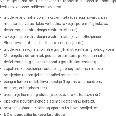
Vaše dijete ima neku od navedenih urođenih ili stečenih anomalija
koštano-zglobno-mišićnog sistema:
urođene anomalije donjih ekstremiteta (pes equinovarus, pes
metatarsus varus, talus verticalis, razvojni poremećaj kukova,
deficijencije kostiju donjih ekstremiteta i dr.)
razvojne anomalije donjih ekstremiteta (krive potkoljenice-
Blountovo oboljenje, Perthesovo oboljenje i dr.)
urođene i razvojne anomalije gornjih ekstremiteta i grudnog koša
(Šprengelov deformitet, pectus excavatum, pextus carinatum,
deficijencije dugih i kratkih kostiju gornjih ekstremiteta)
zapaljenjska oboljenja koštano-zglobnog sistema i njihove
posljedice (ostemijelitis i septični artritis i dr.)
benigni tumori mekih tkiva i kostiju (higrom, ostehondrom,
osteom, enhondrom i dr.)
anomalije kičmenog stuba (skolioze, kifoze, lordoze i dr.)
oboljenja neuromišićnog sistema i cerebralnu paralizu
povrede koštano-zglobnog aparata i njihove posljedice
UZ dijagnostika kukova kod djece