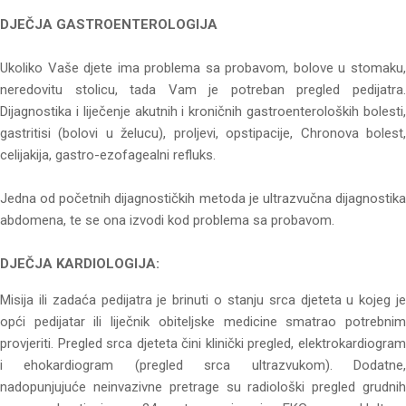
DJEČJA GASTROENTEROLOGIJA
Ukoliko Vaše djete ima problema sa probavom, bolove u stomaku,
neredovitu stolicu, tada Vam je potreban pregled pedijatra.
Dijagnostika i liječenje akutnih i kroničnih gastroenteroloških bolesti,
gastritisi (bolovi u želucu), proljevi, opstipacije, Chronova bolest,
celijakija, gastro-ezofagealni refluks.
Jedna od početnih dijagnostičkih metoda je ultrazvučna dijagnostika
abdomena, te se ona izvodi kod problema sa probavom.
DJEČJA KARDIOLOGIJA:
Misija ili zadaća pedijatra je brinuti o stanju srca djeteta u kojeg je
opći pedijatar ili liječnik obiteljske medicine smatrao potrebnim
provjeriti. Pregled srca djeteta čini klinički pregled, elektrokardiogram
i ehokardiogram (pregled srca ultrazvukom). Dodatne,
nadopunjujuće neinvazivne pretrage su radiološki pregled grudnih