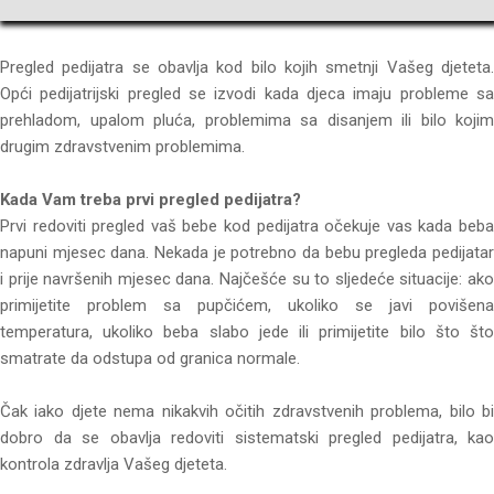
Pregled pedijatra se obavlja kod bilo kojih smetnji Vašeg djeteta.
Opći pedijatrijski pregled se izvodi kada djeca imaju probleme sa
prehladom, upalom pluća, problemima sa disanjem ili bilo kojim
drugim zdravstvenim problemima.
Kada Vam treba prvi pregled pedijatra?
Prvi redoviti pregled vaš bebe kod pedijatra očekuje vas kada beba
napuni mjesec dana. Nekada je potrebno da bebu pregleda pedijatar
i prije navršenih mjesec dana. Najčešće su to sljedeće situacije: ako
primijetite problem sa pupčićem, ukoliko se javi povišena
temperatura, ukoliko beba slabo jede ili primijetite bilo što što
smatrate da odstupa od granica normale.
Čak iako djete nema nikakvih očitih zdravstvenih problema, bilo bi
dobro da se obavlja redoviti sistematski pregled pedijatra, kao
kontrola zdravlja Vašeg djeteta.