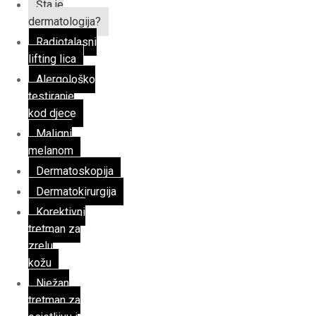
Šta je
dermatologija?
Radiotalasni
lifting lica
Alergološko
testiranje
kod djece
Maligni
melanom
Dermatoskopija
Dermatokirurgija
Korektivni
tretman za
zrelu
kožu
Nježan
tretman za