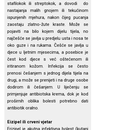
stafilokok ili streptokok, a dovodi do
nastajanja malih gnojem ili tekućinom
ispunjenih mjehura, nakon čijeg pucanja
zaostaju zlatno-žute kraste. Može se
pojaviti na bilo kojem dijelu tijela, no
najčešće se javlja u predjelu usta i nosa te
oko guze i na rukama. Češće se javlja u
djece u ljetnim mjesecima, a posebice je
čest kod djece s već oštećenom ili
iritiranom kožom. Infekcija se često
prenosi češanjem s jednog dijela tijela na
drugi, a može se prenijeti i na druge osobe
dodirom ili češanjem. U liječenju se
primjenjuje antibiotska krema, dok je kod
proširnih oblika bolesti potrebno dati
antibiotik oralno.
Eizipel ili crveni vjetar
Erizipel je akutna infektivna bolest (kutani