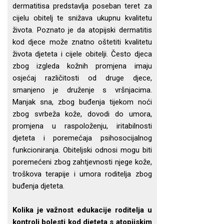
dermatitisa predstavlja poseban teret za
cijelu obitelj te snižava ukupnu kvalitetu
života. Poznato je da atopijski dermatitis
kod djece može znatno oštetiti kvalitetu
života djeteta i cijele obitelji. Često djeca
zbog izgleda kožnih promjena imaju
osjećaj različitosti od druge djece,
smanjeno je druženje s vršnjacima.
Manjak sna, zbog buđenja tijekom noći
zbog svrbeža kože, dovodi do umora,
promjena u raspoloženju, iritabilnosti
djeteta i poremećaja psihosocijalnog
funkcioniranja. Obiteljski odnosi mogu biti
poremećeni zbog zahtjevnosti njege kože,
troškova terapije i umora roditelja zbog
buđenja djeteta.
Kolika je važnost edukacije roditelja u
kontroli bolesti kod djeteta s atopijskim