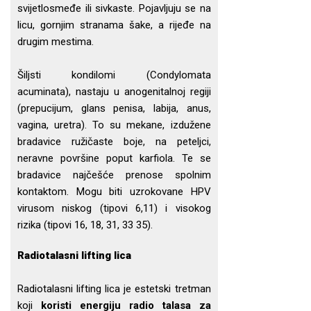
svijetlosmeđe ili sivkaste. Pojavljuju se na
licu, gornjim stranama šake, a rijeđe na
drugim mestima.
Šiljsti kondilomi (Condylomata
acuminata), nastaju u anogenitalnoj regiji
(prepucijum, glans penisa, labija, anus,
vagina, uretra). To su mekane, izdužene
bradavice ružičaste boje, na peteljci,
neravne površine poput karfiola. Te se
bradavice najčešće prenose spolnim
kontaktom. Mogu biti uzrokovane HPV
virusom niskog (tipovi 6,11) i visokog
rizika (tipovi 16, 18, 31, 33 35).
Radiotalasni lifting lica
Radiotalasni lifting lica je estetski tretman
koji
koristi energiju radio talasa za