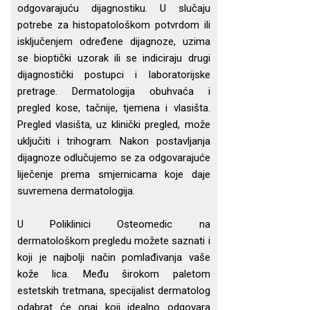
odgovarajuću dijagnostiku. U slučaju
potrebe za histopatološkom potvrdom ili
isključenjem određene dijagnoze, uzima
se bioptički uzorak ili se indiciraju drugi
dijagnostički postupci i laboratorijske
pretrage. Dermatologija obuhvaća i
pregled kose, tačnije, tjemena i vlasišta.
Pregled vlasišta, uz klinički pregled, može
uključiti i trihogram. Nakon postavljanja
dijagnoze odlučujemo se za odgovarajuće
liječenje prema smjernicama koje daje
suvremena dermatologija.
U Poliklinici Osteomedic na
dermatološkom pregledu možete saznati i
koji je najbolji način pomlađivanja vaše
kože lica. Među širokom paletom
estetskih tretmana, specijalist dermatolog
odabrat će onaj koji idealno odgovara