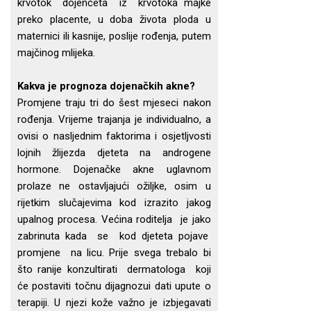
krvotok dojenčeta iz krvotoka majke
preko placente, u doba života ploda u
maternici ili kasnije, poslije rođenja, putem
majčinog mlijeka.
Kakva je prognoza dojenačkih akne?
Promjene traju tri do šest mjeseci nakon
rođenja. Vrijeme trajanja je individualno, a
ovisi o nasljednim faktorima i osjetljvosti
lojnih žlijezda djeteta na androgene
hormone. Dojenačke akne uglavnom
prolaze ne ostavljajući ožiljke, osim u
rijetkim slučajevima kod izrazito jakog
upalnog procesa. Većina roditelja je jako
zabrinuta kada se kod djeteta pojave
promjene na licu. Prije svega trebalo bi
što ranije konzultirati dermatologa koji
će postaviti točnu dijagnozui dati upute o
terapiji. U njezi kože važno je izbjegavati