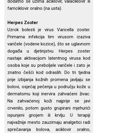
dodatno se uzima aciklovir, valaciklovir ili
famciklovir oralno (na usta).
Herpes Zoster
Uzrok bolesti je virus Varicella zoster.
Primarna infekcija tim virusom izaziva
varičele (vodene kozice), što se uglavnom
događa u djetinjstvu. Herpes zoster
nastaje aktivacijom latentnog virusa kod
osoba koje su preboljele varičele i zato je
znatno češći kod odraslih. Do tri tjedna
prije izbijanja kožnih promena javljaju se
bolovi, osjećaj pečenja u području kože u
dermatomu koji inervira zahvaćeni živac.
Na zahvaćenoj koži najprije se javi
crvenilo, potom gusto grupirani mjehurići
ispunjeni gnojem ili krvlju. U terapiji
najvažnije mesto zauzimaju analgetici radi
sprečavanja bolova, aciklovir oralno,