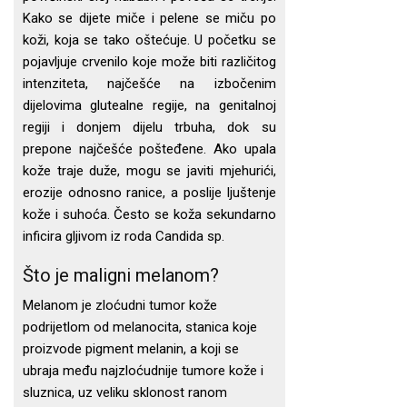
Kako se dijete miče i pelene se miču po
koži, koja se tako oštećuje. U početku se
pojavljuje crvenilo koje može biti različitog
intenziteta, najčešće na izbočenim
dijelovima glutealne regije, na genitalnoj
regiji i donjem dijelu trbuha, dok su
prepone najčešće pošteđene. Ako upala
kože traje duže, mogu se javiti mjehurići,
erozije odnosno ranice, a poslije ljuštenje
kože i suhoća. Često se koža sekundarno
inficira gljivom iz roda Candida sp.
Što je maligni melanom?
Melanom je zloćudni tumor kože
podrijetlom od melanocita, stanica koje
proizvode pigment melanin, a koji se
ubraja među najzloćudnije tumore kože i
sluznica, uz veliku sklonost ranom