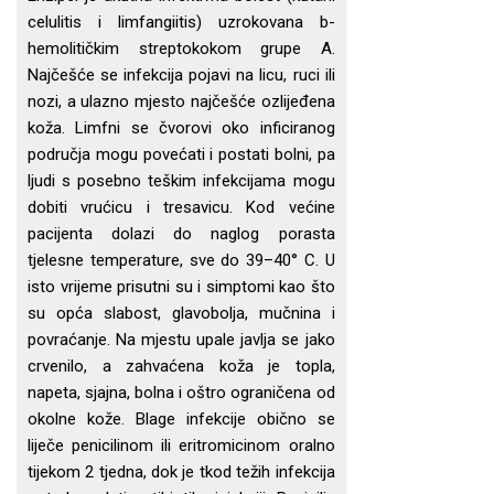
celulitis i limfangiitis) uzrokovana b-
hemolitičkim streptokokom grupe A.
Najčešće se infekcija pojavi na licu, ruci ili
nozi, a ulazno mjesto najčešće ozlijeđena
koža. Limfni se čvorovi oko inficiranog
područja mogu povećati i postati bolni, pa
ljudi s posebno teškim infekcijama mogu
dobiti vrućicu i tresavicu. Kod većine
pacijenta dolazi do naglog porasta
tjelesne temperature, sve do 39–40° C. U
isto vrijeme prisutni su i simptomi kao što
su opća slabost, glavobolja, mučnina i
povraćanje. Na mjestu upale javlja se jako
crvenilo, a zahvaćena koža je topla,
napeta, sjajna, bolna i oštro ograničena od
okolne kože. Blage infekcije obično se
liječe penicilinom ili eritromicinom oralno
tijekom 2 tjedna, dok je tkod težih infekcija