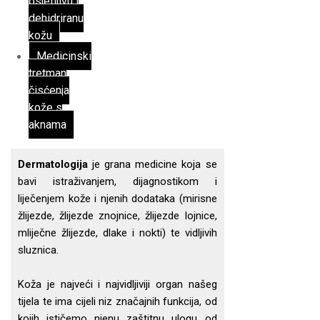
osjetljivu i
dehidriranu
kožu
Medicinski
tretman
čisćenja
kože s
aknama
Dermatologija
je grana medicine koja se
bavi istraživanjem, dijagnostikom i
liječenjem kože i njenih dodataka (mirisne
žlijezde, žlijezde znojnice, žlijezde lojnice,
mliječne žlijezde, dlake i nokti) te vidljivih
sluznica.
Koža je najveći i najvidljiviji organ našeg
tijela te ima cijeli niz značajnih funkcija, od
kojih ističemo njenu zaštitnu ulogu od