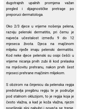
dugotrajnih upalnih promjena važan
pregled i dijagnostičke pretrage po
preporuci dermatologa.
Oko 2/3 djece u vrijeme nošenja pelena,
razviju pelenski dermatitis, pri čemu je
najveća učestalost između 9 do 12
mjeseca života. Djeca na majčinom
mlijeku rijeđe imaju pelenski dermatitis.
Kod neke djece pelenski su osipi češći u
vrijeme nicanja prvih zubi ili kod prelaska
na mješovitu prehranu, nakon prvih šest
mjeseci prehrane majčinim mlijekom.
S obzirom na činjenicu da pelenska regija
predstavlja pregibnu regiju te je područje
pod stalnom okluzijom, to je regija koja je
često vlažna, a kad je koža vlažna, njezin
površinski sloj nabubri i poveća se trenje.