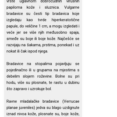
vrste uglavnom dobroćudnih virusnih
papiloma kože i sluznica. Vulgarne
bradavice su česti tip bradavica koje
izgledaju kao tvrde hiperkeratotične
papule, do veličine 1 cm, a mogu izgledati i
veće jer se više njih međusobno spaja,
smeđe su boje ili boje kože. Najčešće se
razvijaju na šakama, prstima, ponekad i uz
nokat ili čak ispod njega.
Bradavice na stopalima pojavljuju se
pojedinačno ili u grupama na mjestima s
debelim slojem roževine. Bolne su pri
hodu, više su plosnate, te rastu u dubinu
što zapravo i uzrokuje bol.
Ravne mladalačke bradavice (Verrucae
planae juveniles) jedva su blago uzdignute
iznad nivoa kože, plosnate su, boje kože,