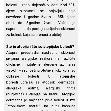
bolesti u ranoj dojenačkoj dobi. Kod 60%
djece simptomi se pojavljuju prije
navršene 1. godine života, a 85% djece
oboli do 5.godine života. Važno je
napomenuti da postoji nasljedna sklonost
za bolest, koja se prenosi u obitelji.
Što je atopija i što su atopijske bolesti?
Atopija predstavlja nasljednu sklonost
javljanja alergijske reakcije na različite
okolišne i nutritivne alergene uz nalaz
visokih vrijednosti protutijela IgE, koja su
obilježje bolesti. U
atopijske
bolesti
ubrajaju se atopijski dermatitis,
alergijska astma, alergijski rinitis
(hunjavica) i alergija na hranu. Atopijski
dermatitis je najčešće prva bolest u tzv.
“atopijskom maršu” na putu kasnijeg