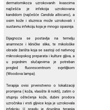
dermatomikoza uzrokovanih kvascima
najčešća je infekcija uzrokiovana
kandidom (najčešće
Candida albicans
), a
osim kože i sluznica može uzrokovati i
sustavnu infekciju koja je mnogo opasnija.
Dijagnoza se postavlja na temelju
anamneze i kliničke slike, te mikološke
obrade žarišta koja se sastoji od nativnog
mikroskopskog preparata i kulture gljiva, a
u pojednim slučajevima je potreban
pregled fluorescentnom svjetiljkom
(Woodova lampa).
Terapija ovisi prvenstveno o lokalizaciji
promjena ( koža, vlasište ili nokti), zatim o
stupnju oštećenja kože, dubini prodora
uzročnika i vrsti gljivice koja je uzrokovala
infekciju. U pravilu je dovoljna terapija