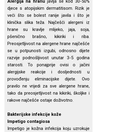
Alergija na hranu
javlja se kod 30-50%
djece s atopijskim dermatitisom. Rizik je
veći što se bolest ranije javila i što je
klinička slika teža. Najčešći alergeni iz
hrane su kravlje mlijeko, jaja, soja,
pšenično brašno, kikiriki i riba.
Preosjetljivost na alergene hrane najčešće
se u potpunosti izgubi, odnosno dijete
razvije podnošljivost unutar 3-5 godina
starosti. To ponajprije ovisi o jačini
alergijske reakcije i dosljednosti u
provođenju eliminacijske dijete. Ovo
pravilo ne vrijedi za sve alergene hrane,
tako da preosjetljivost na kikiriki, školjke i
rakove najčešće ostaje doživotno.
Bakterijske infekcije kože
Impetigo contagiosa
Impetigo je kožna infekcija koju uzrokuje