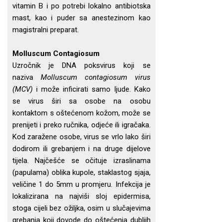
vitamin B i po potrebi lokalno antibiotska
mast, kao i puder sa anestezinom kao
magistralni preparat.
Molluscum Contagiosum
Uzročnik je DNA poksvirus koji se
naziva
Molluscum contagiosum virus
(MCV)
i može inficirati samo ljude. Kako
se virus širi sa osobe na osobu
kontaktom s oštećenom kožom, može se
prenijeti i preko ručnika, odjeće ili igračaka.
Kod zaražene osobe, virus se vrlo lako širi
dodirom ili grebanjem i na druge dijelove
tijela. Najčešće se očituje izraslinama
(papulama) oblika kupole, staklastog sjaja,
veličine 1 do 5mm u promjeru. Infekcija je
lokalizirana na najviši sloj epidermisa,
stoga cijeli bez ožiljka, osim u slučajevima
grebanja koji dovode do oštećenja dubljih