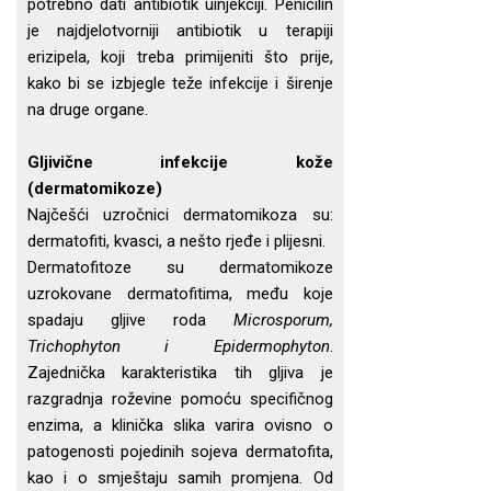
potrebno dati antibiotik uinjekciji. Penicilin
je najdjelotvorniji antibiotik u terapiji
erizipela, koji treba primijeniti što prije,
kako bi se izbjegle teže infekcije i širenje
na druge organe.
Gljivične infekcije kože
(dermatomikoze)
Najčešći uzročnici dermatomikoza su:
dermatofiti, kvasci, a nešto rjeđe i plijesni.
Dermatofitoze su dermatomikoze
uzrokovane dermatofitima, među koje
spadaju gljive roda
Microsporum,
Trichophyton i Epidermophyton
.
Zajednička karakteristika tih gljiva je
razgradnja roževine pomoću specifičnog
enzima, a klinička slika varira ovisno o
patogenosti pojedinih sojeva dermatofita,
kao i o smještaju samih promjena. Od