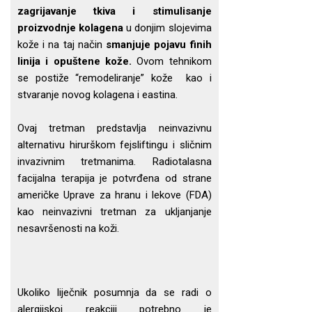
zagrijavanje tkiva i stimulisanje
proizvodnje kolagena
u donjim slojevima
kože i na taj način
smanjuje pojavu finih
linija i opuštene kože.
Ovom tehnikom
se postiže “remodeliranje” kože kao i
stvaranje novog kolagena i eastina.
Ovaj tretman predstavlja neinvazivnu
alternativu hirurškom fejsliftingu i sličnim
invazivnim tretmanima. Radiotalasna
facijalna terapija je potvrđena od strane
američke Uprave za hranu i lekove (FDA)
kao neinvazivni tretman za ukljanjanje
nesavršenosti na koži.
Ukoliko liječnik posumnja da se radi o
alergijskoj reakciji potrebno je