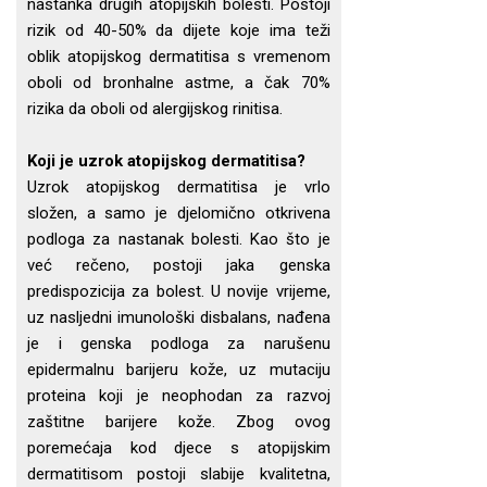
nastanka drugih atopijskih bolesti. Postoji
rizik od 40-50% da dijete koje ima teži
oblik atopijskog dermatitisa s vremenom
oboli od bronhalne astme, a čak 70%
rizika da oboli od alergijskog rinitisa.
Koji je uzrok atopijskog dermatitisa?
Uzrok atopijskog dermatitisa je vrlo
složen, a samo je djelomično otkrivena
podloga za nastanak bolesti. Kao što je
već rečeno, postoji jaka genska
predispozicija za bolest. U novije vrijeme,
uz nasljedni imunološki disbalans, nađena
je i genska podloga za narušenu
epidermalnu barijeru kože, uz mutaciju
proteina koji je neophodan za razvoj
zaštitne barijere kože. Zbog ovog
poremećaja kod djece s atopijskim
dermatitisom postoji slabije kvalitetna,