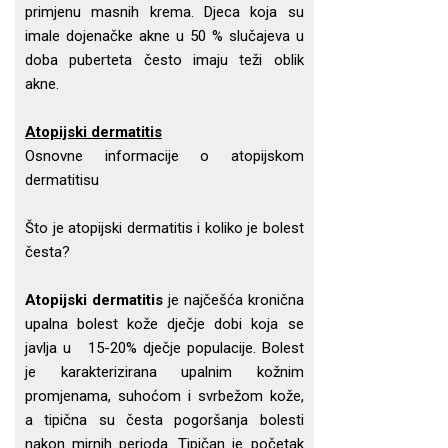
primjenu masnih krema. Djeca koja su
imale dojenačke akne u 50 % slučajeva u
doba puberteta često imaju teži oblik
akne.
Atopijski dermatitis
Osnovne informacije o atopijskom
dermatitisu
Što je atopijski dermatitis i koliko je bolest
česta?
Atopijski dermatitis
je najčešća kronična
upalna bolest kože dječje dobi koja se
javlja u 15-20% dječje populacije. Bolest
je karakterizirana upalnim kožnim
promjenama, suhoćom i svrbežom kože,
a tipična su česta pogoršanja bolesti
nakon mirnih perioda. Tipičan je početak