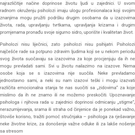
najrazličitije načine doprinose životu ljudi u zajednici. U svom
radnom okruženju psiholozi imaju ulogu profesionalaca koji svojim
znanjima mogu pružiti podršku drugim osobama da u izazovima
života, rada, upravljanju tvrtkama, upravljanja krizama i drugim
promjenama pronađu svoje sigurno sidro, uporište i kvalitetan život.
Psiholozi nisu liječnici, zato psiholozi nisu psihijatri. Psiholozi
najčešće rade sa potpuno zdravim ljudima koji se u nekom periodu
svog života suočavaju sa izazovima za koje procjenjuju da ih ne
mogu prevladati sami. Svi u životu nailazimo na izazove. Nema
osobe koja se s izazovima nije suočila. Neke prevladamo
jednostavno sami, a neki su nam izazovi teški i mogu izazvati
različita emocionalna stanja te nas suočiti sa „zidovima“ za koje
mislimo da ih ne znamo ili ne možemo preskočiti. Upoznavanje
psihologa i njihova rada u zajednici doprinosi odmicanju „stigme“,
nerazumijevanja, srama ili straha od činjenice da je ponekad važno,
štoviše korisno, tražiti pomoć stručnjaka – psihologa za rješavanje
neke životne krize, za donošenje važne odluke ili za lakše nošenje
sa stresom