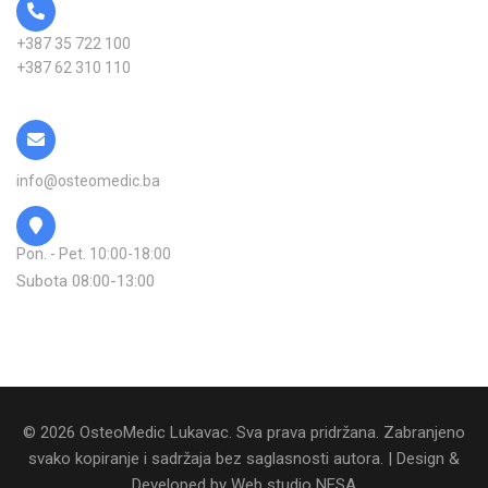
+387 35 722 100
+387 62 310 110
info@osteomedic.ba
Pon. - Pet. 10:00-18:00
Subota 08:00-13:00
© 2026 OsteoMedic Lukavac. Sva prava pridržana. Zabranjeno
svako kopiranje i sadržaja bez saglasnosti autora. | Design &
Developed by
Web studio NESA