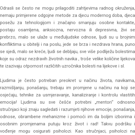
Odrasli se često ne mogu prilagoditi zahtjevima radnog okruženja,
nemaju primjerene odgojne metode za djecu modernog doba, djeca
posežu za tehnologijom i značajno smanjuju osobne kontakte,
postaju osamljena, anksiozna, nervozna ili depresivna, živi se
prebrzo, malo se ulaže u međuljudske odnose, ljudi su u brojnim
konfliktima u obitelji i na poslu, jede se brza i nezdrava hrana, puno
se sjedi, malo se kreće, ljudi se debljaju, sve više podliježu bolestima
koje su odraz nezdravih životnih navika , troše velike količine lijekova
te izazivaju otpornost različitih uzročnika bolesti na lijekove i sl.
Ljudima je često potreban preokret u načinu života, navikama,
razmišljanju, ponašanju, trebaju im promjene u načinu na koji se
osjećaju, tehnike za usmjeravanje, kanaliziranje i kontrolu vlastitih
emocija! Ljudima su sve češće potrebni „mentori“ odnosno
stručnjaci koji znaju sagledati i razumjeti njihove emocije, ponašanja,
odnose, obrambene mehanizme i pomoći im da boljim izborima i
osobnim promjenama putuju kroz život i rad! Takvu podršku i
vođenje mogu osigurati psiholozi. Kao stručnjaci, psiholozi na