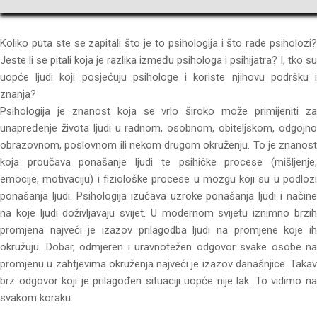
Koliko puta ste se zapitali što je to psihologija i što rade psiholozi?
Jeste li se pitali koja je razlika između psihologa i psihijatra? I, tko su
uopće ljudi koji posjećuju psihologe i koriste njihovu podršku i
znanja?
Psihologija je znanost koja se vrlo široko može primijeniti za
unapređenje života ljudi u radnom, osobnom, obiteljskom, odgojno
obrazovnom, poslovnom ili nekom drugom okruženju. To je znanost
koja proučava ponašanje ljudi te psihičke procese (mišljenje,
emocije, motivaciju) i fiziološke procese u mozgu koji su u podlozi
ponašanja ljudi. Psihologija izučava uzroke ponašanja ljudi i načine
na koje ljudi doživljavaju svijet. U modernom svijetu iznimno brzih
promjena najveći je izazov prilagodba ljudi na promjene koje ih
okružuju. Dobar, odmjeren i uravnotežen odgovor svake osobe na
promjenu u zahtjevima okruženja najveći je izazov današnjice. Takav
brz odgovor koji je prilagođen situaciji uopće nije lak. To vidimo na
svakom koraku.