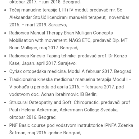
oktobar 2017. – juni 2018. Beograd;
Tečaj manuelne terapije I, III i IV modul, predavač mr. Sc
Aleksandar Stošić licencirani manuelni terapeut, novembar
2016. – mart 2019. Sarajevo;
Radionica Manual Therapy Brian Mulligan Concepts
Mobilisation with movement, NAGS ETC, predavač Dip. MT
Brian Mulligan, maj 2017. Beograd;
Radionica Kinesio Taping tehnike, predavač prof. Dr Kenzo
Kase, Japan. april 2017. Sarajevo;
Cyriax ortopedska medicina, Modul A februar 2017. Beograd
Tradicionalna kineska medicina/ manuelna terapija Modul I –
V pohađa u periodu od aprila 2016. – februara 2017. pod
vodstvom doc. Adnan Ibrahimovic IB Berlin;
Strucural Osteopathy and Soft Chiropractic, predavači prof
Paul i Helena Ackerman, Ackermann College Svedska,
oktobar 2016. Beograd;
PNF Basic course pod vodstvom instruktorice IPNFA Zdenka
Šefman, maj 2016. godine Beograd;