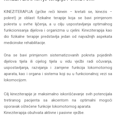
KINEZITERAPIJA (grčke reči kinein – kretati se, kinezis –
pokret) je oblast fizikalne terapije koja se bavi primjenom
pokreta u svrhe lijčenja, a u cilju uspostavljanja optimalnog
funkcionisanja dijelova i organizma u cjelini. Kineziterapija kao
dio fizikalne terapije predstavlja jedan od najvažnijh aspekata
medicinske rehabilitacije.
Ona se bavi primjenom sistematizovanih pokreta pojedinih
dijelova tijela ili cijelog tijela u vidu vježbi radi očuvanja,
uspostavljanja, razvijanja i zamjene funkcija lokomotornog
aparata, kao i organa i sistema koji su u funkcionalnoj vezi sa
lokomocijom.
Cilj kineziterapije je maksimalno iskorišćavanje svih potencijala
tretiranog pacijenta sa akcentom na optimalni mogoći
oporavak oštećene funkcije lokomotornog aparata.
Kineziterapija obuhvata aktivne i pasivne vježbe.