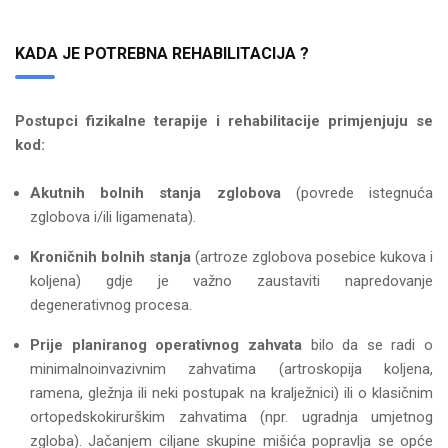
KADA JE POTREBNA REHABILITACIJA ?
Postupci fizikalne terapije i rehabilitacije primjenjuju se
kod:
Akutnih bolnih stanja
zglobova
(povrede istegnuća
zglobova i/ili ligamenata).
Kroničnih bolnih stanja
(artroze zglobova posebice kukova i
koljena) gdje je važno zaustaviti napredovanje
degenerativnog procesa.
Prije planiranog operativnog zahvata
bilo da se radi o
minimalnoinvazivnim zahvatima (artroskopija koljena,
ramena, gležnja ili neki postupak na kralježnici) ili o klasičnim
ortopedskokirurškim zahvatima (npr. ugradnja umjetnog
zgloba). Jačanjem ciljane skupine mišića popravlja se opće