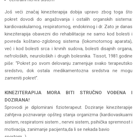
Još veći značaj kineziterapija dobija upravo zbog toga što
pokret dovodi do angažovanja i ostalih organskih sistema:
kardiovaskularnog, respiratornog, endokrinog i dr. Zato je danas
kineziterapija obavezni dio rehabilitacije ne samo kod bolesti i
povreda koštano-zglobnog sistema (lokomotornog aparata),
već i kod bolesti srca i krvnih sudova, bolesti disajnih organa,
nefroloških, neuroloških i drugih bolesnika. Tissot, 1981.godine
piše: “Pokret po svom delovanju zamenjuje svako terapeutsko
sredstvo, dok ostala medikamentozna sredstva ne mogu
zameniti pokret”.
KINEZITERAPIJA MORA BITI STRUČNO VOĐENA I
DOZIRANA!
Sprovodi je diplomirani fizioterapeut. Doziranje kineziterapije
zahtjeva poznavanje opšteg stanja organizma (kardiovaskuarni
sistem, respiratorni sistem , nervni sistem, psihička spremnost i
motivacija, zanimanje pacijenta,da li se nekada bavio
sportom…).