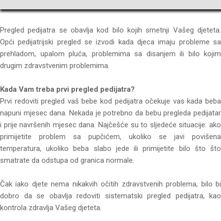
Pregled pedijatra se obavlja kod bilo kojih smetnji Vašeg djeteta.
Opći pedijatrijski pregled se izvodi kada djeca imaju probleme sa
prehladom, upalom pluća, problemima sa disanjem ili bilo kojim
drugim zdravstvenim problemima.
Kada Vam treba prvi pregled pedijatra?
Prvi redoviti pregled vaš bebe kod pedijatra očekuje vas kada beba
napuni mjesec dana. Nekada je potrebno da bebu pregleda pedijatar
i prije navršenih mjesec dana. Najčešće su to sljedeće situacije: ako
primijetite problem sa pupčićem, ukoliko se javi povišena
temperatura, ukoliko beba slabo jede ili primijetite bilo što što
smatrate da odstupa od granica normale.
Čak iako djete nema nikakvih očitih zdravstvenih problema, bilo bi
dobro da se obavlja redoviti sistematski pregled pedijatra, kao
kontrola zdravlja Vašeg djeteta.