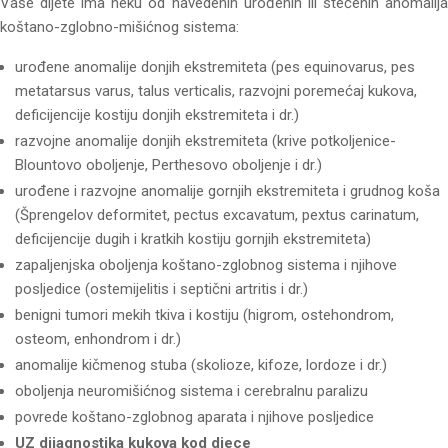
Vaše dijete ima neku od navedenih urođenih ili stečenih anomalija
koštano-zglobno-mišićnog sistema:
urođene anomalije donjih ekstremiteta (pes equinovarus, pes
metatarsus varus, talus verticalis, razvojni poremećaj kukova,
deficijencije kostiju donjih ekstremiteta i dr.)
razvojne anomalije donjih ekstremiteta (krive potkoljenice-
Blountovo oboljenje, Perthesovo oboljenje i dr.)
urođene i razvojne anomalije gornjih ekstremiteta i grudnog koša
(Šprengelov deformitet, pectus excavatum, pextus carinatum,
deficijencije dugih i kratkih kostiju gornjih ekstremiteta)
zapaljenjska oboljenja koštano-zglobnog sistema i njihove
posljedice (ostemijelitis i septični artritis i dr.)
benigni tumori mekih tkiva i kostiju (higrom, ostehondrom,
osteom, enhondrom i dr.)
anomalije kičmenog stuba (skolioze, kifoze, lordoze i dr.)
oboljenja neuromišićnog sistema i cerebralnu paralizu
povrede koštano-zglobnog aparata i njihove posljedice
UZ dijagnostika kukova kod djece