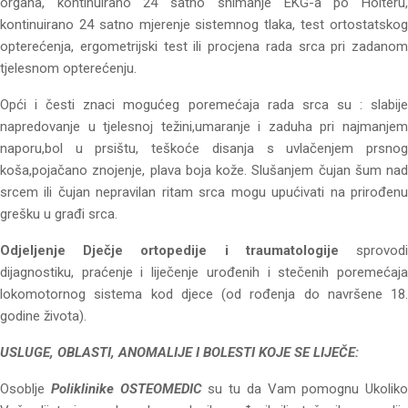
organa, kontinuirano 24 satno snimanje EKG-a po Holteru,
kontinuirano 24 satno mjerenje sistemnog tlaka, test ortostatskog
opterećenja, ergometrijski test ili procjena rada srca pri zadanom
tjelesnom opterećenju.
Opći i česti znaci mogućeg poremećaja rada srca su : slabije
napredovanje u tjelesnoj težini,umaranje i zaduha pri najmanjem
naporu,bol u prsištu, teškoće disanja s uvlačenjem prsnog
koša,pojačano znojenje, plava boja kože. Slušanjem čujan šum nad
srcem ili čujan nepravilan ritam srca mogu upućivati na prirođenu
grešku u građi srca.
Odjeljenje Dječje ortopedije i traumatologije
sprovodi
dijagnostiku, praćenje i liječenje urođenih i stečenih poremećaja
lokomotornog sistema kod djece (od rođenja do navršene 18.
godine života).
USLUGE, OBLASTI, ANOMALIJE I BOLESTI KOJE SE LIJEČE:
Osoblje
Poliklinike OSTEOMEDIC
su tu da Vam pomognu Ukoliko