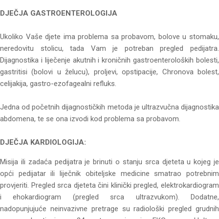
DJEČJA GASTROENTEROLOGIJA
Ukoliko Vaše djete ima problema sa probavom, bolove u stomaku,
neredovitu stolicu, tada Vam je potreban pregled pedijatra.
Dijagnostika i liječenje akutnih i kroničnih gastroenteroloških bolesti,
gastritisi (bolovi u želucu), proljevi, opstipacije, Chronova bolest,
celijakija, gastro-ezofagealni refluks.
Jedna od početnih dijagnostičkih metoda je ultrazvučna dijagnostika
abdomena, te se ona izvodi kod problema sa probavom.
DJEČJA KARDIOLOGIJA:
Misija ili zadaća pedijatra je brinuti o stanju srca djeteta u kojeg je
opći pedijatar ili liječnik obiteljske medicine smatrao potrebnim
provjeriti. Pregled srca djeteta čini klinički pregled, elektrokardiogram
i ehokardiogram (pregled srca ultrazvukom). Dodatne,
nadopunjujuće neinvazivne pretrage su radiološki pregled grudnih