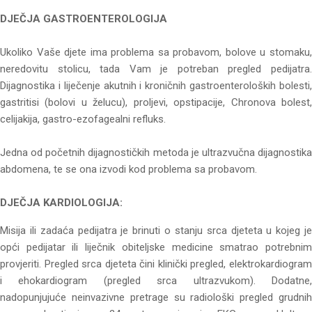
DJEČJA GASTROENTEROLOGIJA
Ukoliko Vaše djete ima problema sa probavom, bolove u stomaku,
neredovitu stolicu, tada Vam je potreban pregled pedijatra.
Dijagnostika i liječenje akutnih i kroničnih gastroenteroloških bolesti,
gastritisi (bolovi u želucu), proljevi, opstipacije, Chronova bolest,
celijakija, gastro-ezofagealni refluks.
Jedna od početnih dijagnostičkih metoda je ultrazvučna dijagnostika
abdomena, te se ona izvodi kod problema sa probavom.
DJEČJA KARDIOLOGIJA:
Misija ili zadaća pedijatra je brinuti o stanju srca djeteta u kojeg je
opći pedijatar ili liječnik obiteljske medicine smatrao potrebnim
provjeriti. Pregled srca djeteta čini klinički pregled, elektrokardiogram
i ehokardiogram (pregled srca ultrazvukom). Dodatne,
nadopunjujuće neinvazivne pretrage su radiološki pregled grudnih