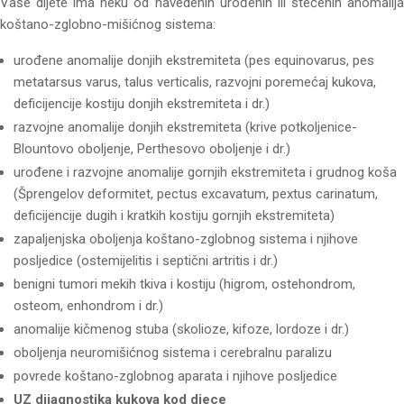
Vaše dijete ima neku od navedenih urođenih ili stečenih anomalija
koštano-zglobno-mišićnog sistema:
urođene anomalije donjih ekstremiteta (pes equinovarus, pes
metatarsus varus, talus verticalis, razvojni poremećaj kukova,
deficijencije kostiju donjih ekstremiteta i dr.)
razvojne anomalije donjih ekstremiteta (krive potkoljenice-
Blountovo oboljenje, Perthesovo oboljenje i dr.)
urođene i razvojne anomalije gornjih ekstremiteta i grudnog koša
(Šprengelov deformitet, pectus excavatum, pextus carinatum,
deficijencije dugih i kratkih kostiju gornjih ekstremiteta)
zapaljenjska oboljenja koštano-zglobnog sistema i njihove
posljedice (ostemijelitis i septični artritis i dr.)
benigni tumori mekih tkiva i kostiju (higrom, ostehondrom,
osteom, enhondrom i dr.)
anomalije kičmenog stuba (skolioze, kifoze, lordoze i dr.)
oboljenja neuromišićnog sistema i cerebralnu paralizu
povrede koštano-zglobnog aparata i njihove posljedice
UZ dijagnostika kukova kod djece