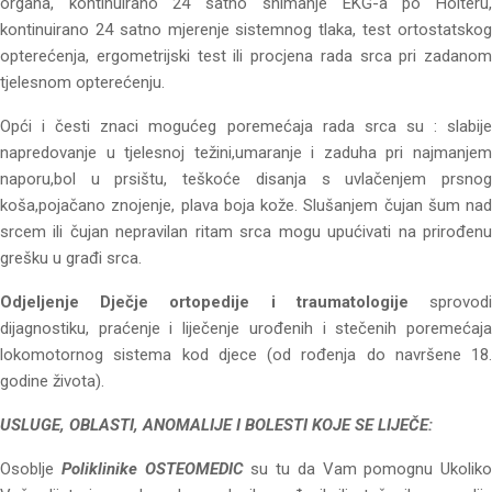
organa, kontinuirano 24 satno snimanje EKG-a po Holteru,
kontinuirano 24 satno mjerenje sistemnog tlaka, test ortostatskog
opterećenja, ergometrijski test ili procjena rada srca pri zadanom
tjelesnom opterećenju.
Opći i česti znaci mogućeg poremećaja rada srca su : slabije
napredovanje u tjelesnoj težini,umaranje i zaduha pri najmanjem
naporu,bol u prsištu, teškoće disanja s uvlačenjem prsnog
koša,pojačano znojenje, plava boja kože. Slušanjem čujan šum nad
srcem ili čujan nepravilan ritam srca mogu upućivati na prirođenu
grešku u građi srca.
Odjeljenje Dječje ortopedije i traumatologije
sprovodi
dijagnostiku, praćenje i liječenje urođenih i stečenih poremećaja
lokomotornog sistema kod djece (od rođenja do navršene 18.
godine života).
USLUGE, OBLASTI, ANOMALIJE I BOLESTI KOJE SE LIJEČE:
Osoblje
Poliklinike OSTEOMEDIC
su tu da Vam pomognu Ukoliko