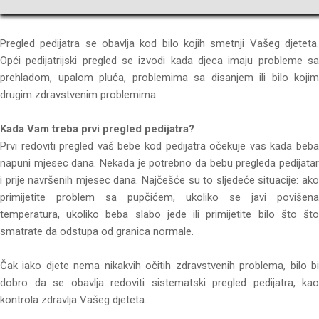
Pregled pedijatra se obavlja kod bilo kojih smetnji Vašeg djeteta.
Opći pedijatrijski pregled se izvodi kada djeca imaju probleme sa
prehladom, upalom pluća, problemima sa disanjem ili bilo kojim
drugim zdravstvenim problemima.
Kada Vam treba prvi pregled pedijatra?
Prvi redoviti pregled vaš bebe kod pedijatra očekuje vas kada beba
napuni mjesec dana. Nekada je potrebno da bebu pregleda pedijatar
i prije navršenih mjesec dana. Najčešće su to sljedeće situacije: ako
primijetite problem sa pupčićem, ukoliko se javi povišena
temperatura, ukoliko beba slabo jede ili primijetite bilo što što
smatrate da odstupa od granica normale.
Čak iako djete nema nikakvih očitih zdravstvenih problema, bilo bi
dobro da se obavlja redoviti sistematski pregled pedijatra, kao
kontrola zdravlja Vašeg djeteta.