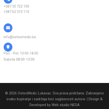
+387 35 722 100
+387 62 310 110
info@osteomedic.ba
Pon. - Pet. 10:00-18:00
Subota 08:00-13:00
© 2026 OsteoMedic Lukavac. Sva prava pridržana. Zabranjeno
svako kopiranje i sadržaja bez saglasnosti autora. | Design &
Developed by
Web studio NESA